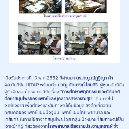
เมื่อวันอังคารที่ 19 พ.ค.2552 ที่ผ่านมา
ดร.ภญ.ณัฏฐิญา ค้า
ผล
นักวิจัย HITAP พร้อมด้วย
ภญ.คัคนางค์ ไชยศิริ
ผู้ช่วยนักวิจัย
ผู้รับผิดชอบโครงการวิจัยเรื่อง “
การศึกษาพฤติกรรมและทัศนคติ
ต่อยาสมุนไพรของแพทย์และบุคลากรสาธารณสุข
” เดินทางไป
จ.เชียงราย เพื่อศึกษาและสัมภาษณ์เก็บข้อมูลเชิงลึกเกี่ยวกับ
ทัศนคติของแพทย์แผนปัจจุบัน แพทย์แผนไทย พยาบาล และ
เภสัชกร ในการใช้ยาจากสมุนไพร โดย กลุ่มเป้าหมายที่สัมภาษณ์เป็น
เจ้าหน้าที่ผู้เกี่ยวข้องจาก
โรงพยาบาลเชียงรายประชานุเคราะห์
ซึ่ง