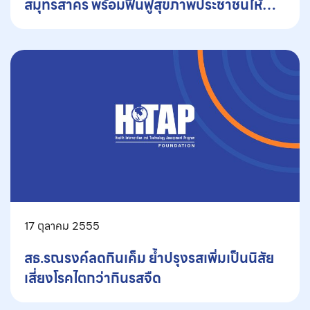
สมุทรสาคร พร้อมฟื้นฟูสุขภาพประชาชนให้
ปลอดภัย
17 ตุลาคม 2555
สธ.รณรงค์ลดกินเค็ม ย้ำปรุงรสเพิ่มเป็นนิสัย
เสี่ยงโรคไตกว่ากินรสจืด