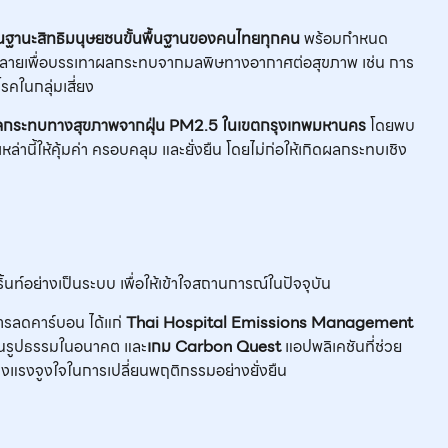
ในฐานะสิทธิมนุษยชนขั้นพื้นฐานของคนไทยทุกคน
พร้อมกำหนด
ลายเพื่อบรรเทาผลกระทบจากมลพิษทางอากาศต่อสุขภาพ เช่น การ
คในกลุ่มเสี่ยง
ผลกระทบทางสุขภาพจากฝุ่น
PM2.5
ในเขตกรุงเทพมหานคร
โดยพบ
านี้ให้คุ้มค่า ครอบคลุม และยั่งยืน โดยไม่ก่อให้เกิดผลกระทบเชิง
นท์อย่างเป็นระบบ เพื่อให้เข้าใจสถานการณ์ในปัจจุบัน
การลดคาร์บอน ได้แก่
Thai Hospital Emissions Management
็นรูปธรรมในอนาคต และ
เกม
Carbon Quest
แอปพลิเคชันที่ช่วย
แรงจูงใจในการเปลี่ยนพฤติกรรมอย่างยั่งยืน