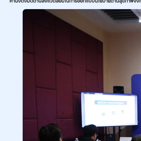
คำนึงถึงมิติด้านสิ่งแวดล้อมในการออกแบบนโยบายด้านสุขภาพจึงเป็