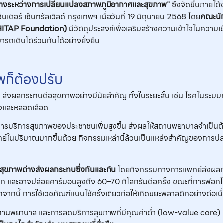
ทางระหว่างการเปลี่ยนแปลงสภาพภูมิอากาศและสุขภาพ”
ซึ่งจัดขึ้นภาย
์ เซ็นทรัลเวิลด์ กรุงเทพฯ เมื่อวันที่ 19 มิถุนายน 2568 โดย
คณะนัก
HITAP Foundation)
มีวัตถุประสงค์เพื่อเสริมสร้างความเข้าใจในความ
รถเติบโตร่วมกันได้อย่างยั่งยืน
พก็ต้องปรับ
5 ส่งผลกระทบต่อสุขภาพอย่างมีนัยสำคัญ ทั้งในระยะสั้น เช่น โรคในระ
วใจและหลอดเลือด
บริการสุขภาพของประชาชนเพิ่มสูงขึ้น ส่งผลให้สถานพยาบาลจำเป็นต้องใช
ารแพทย์ในปริมาณมากขึ้นด้วย กิจกรรมเหล่านี้ล้วนเป็นแหล่งสำคัญของกา
ุขภาพต่างส่งผลกระทบซึ่งกันและกัน
โดยกิจกรรมทางการแพทย์ส่งผลกร
าก และอาจปล่อยคาร์บอนสูงถึง 60–70 กิโลกรัมต่อครั้ง ขณะที่การฟอก
ากนี้ การใช้เวชภัณฑ์แบบใช้ครั้งเดียวก่อให้เกิดขยะพลาสติกอย่างต่อเนื
นสถานพยาบาล และการลดบริการสุขภาพที่มีคุณค่าต่ำ (low-value care