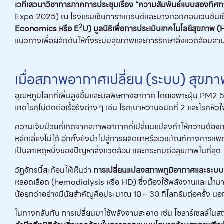
เวทีเสวนาวิชาการภาคการประชุมเรื่อง “ความสัมพันธ์แบบสองทิศ
Expo 2025) ณ โรงแรมเซ็นทาราแกรนด์และบางกอกคอนเวนชันเซ็นเตอร
2
Economics
หรือ
E
U)
มูลนิธิเพื่อการประเมินเทคโนโลยีสุขภาพ (
แนวทางเพื่อผลักดันให้ทั้งระบบสุขภาพและการรักษาสิ่งแวดล้อมสามา
เมื่อสภาพอากาศเปลี่ยน (ระบบ) สุขภา
อุณหภูมิโลกที่เพิ่มสูงขึ้นและมลพิษทางอากาศ โดยเฉพาะฝุ่น PM2.
เกิดโรคไม่ติดต่อเรื้อรังต่าง ๆ เช่น โรคเบาหวานชนิดที่ 2 และโรคหั
ความเจ็บป่วยที่เกิดจากสภาพอากาศที่เปลี่ยนแปลงทำให้ความต้องการ
หลีกเลี่ยงไม่ได้ อีกทั้งยังนำไปสู่การผลิตยาหรือเวชภัณฑ์ทางก
เป็นสาเหตุหนึ่งของปัญหาสิ่งแวดล้อม และกระทบต่อสุขภาพในที่สุด
วัฏจักรนี้สะท้อนให้เห็นว่า
การเปลี่ยนแปลงสภาพภูมิอากาศและระบบส
หลอดเลือด (hemodialysis หรือ HD) ซึ่งต้องใช้พลังงานและน้ำม
น้อยกว่าอย่างมีนัยสำคัญคือประมาณ 10 – 30 กิโลกรัมต่อครั้ง นอกจ
ในทางกลับกัน การเปลี่ยนมาใช้พลังงานสะอาด เช่น โซลาร์เซลล์ใ