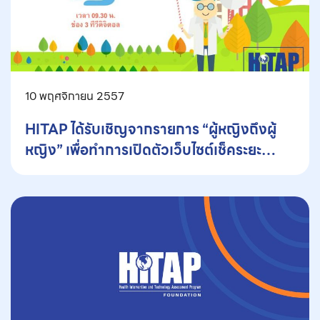
10 พฤศจิกายน 2557
HITAP ได้รับเชิญจากรายการ “ผู้หญิงถึงผู้
หญิง” เพื่อทำการเปิดตัวเว็บไซต์เช็คระยะ
สุขภาพ : ตรวจดีได้ ตรวจร้ายเสีย
www.mycheckup.in.th