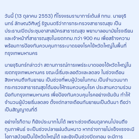
วันนี้ (13 ตุลาคม 2553) ที่โรงแรมรามาการ์เด้นส์ กทม. นายจุริ
นทร์ ลักษณวิศิษฏ์ รัฐมนตรีว่าการกระทรวงสาธารณสุข เป็น
ประธานเปิดประชุมอาสาสมัครสาธารณสุข พยาบาลอนามัยโรงเรียน
และเจ้าหน้าที่สาธารณสุขในเขตกทม.กว่า 900 คน เพื่อสร้างความ
พร้อมการป้องกันควบคุมการระบาดของโรคไข้หวัดใหญ่ในพื้นที่
กรุงเทพมหานคร
นายจุรินทร์กล่าวว่า สถานการณ์การแพร่ระบาดของไข้หวัดใหญ่ใน
เขตกรุงเทพมหานคร ขณะนี้เริ่มชะลอตัวและลดลง ในช่วงเดือน
สิงหาคมถึงกันยายน เป็นช่วงที่พบผู้ป่วยในกทม.เป็นจำนวนมาก
กระทรวงสาธารณสุขได้มอบให้กรมควบคุมโรค ประสานความร่วม
มือกับกรุงเทพมหานคร เพื่อป้องกันควบคุมโรคอย่างเข้มข้น ทำให้
จำนวนผู้ป่วยเริ่มลดลง ตั้งแต่กลางเดือนกันยายนเป็นต้นมา ถือว่า
เป็นสัญญาณที่ดี
อย่างไรก็ตาม ก็ยังประมาทไม่ได้ เพราะช่วงเดือนตุลาคนไปจนถึง
กุมภาพันธ์ จะเป็นช่วงปลายฝนต้นหนาว หากร่างกายไม่แข็งแรงจะมี
โอกาสป่วยเป็นไข้หวัดใหญ่ได้ และยังเป็นช่วงปิดเทอม จะมีการ