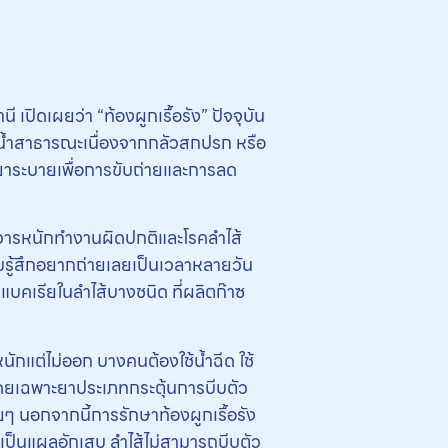
ดเผยว่า “ท้องผูกเรื้อรัง” ปัจจุบัน
้องน้ำสาธารณะเนื่องจากกลัวสกปรก หรือ
ึ่งยาระบายเพื่อการขับถ่ายและการลด
ดทวารหนักทำงานผิดปกติและโรคลำไส้
ามรู้สึกอยากถ่ายเลยเป็นเวลาหลายวัน
บแบคเรียในลำไส้บางชนิด ที่ผลิตก๊าซ
หนักแต่ไม่ออก บางคนต้องใช้น้ำฉีด ใช้
ุโดยเฉพาะยาประเภทกระตุ้นการบีบตัว
อยๆ นอกจากนี้การรักษาท้องผูกเรื้อรัง
ักเป็นแผลอักเสบ ลำไส้ไม่สามารถบีบตัว