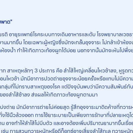
ัมพาต”
 อายุรแพทย์โรคระบบทางเดินอาหารและตับ โรงพยาบาลเวชธานี เปิ
นมากขึ้น โดยเฉพาะผู้หญิงซึ่งมักจะกลั้นอุจจาระ ไม่กล้าเข้าห
าเข้าห้องน้ำ ทำให้เกิดภาวะท้องผูกได้บ่อย นอกจากนั้นมักจะหันไปพ
จาก สาเหตุหลักๆ 3 ประการ คือ ลำไส้ใหญ่เคลื่อนไหวช้าลง, หูรู
ลื่อนไหวช้า มักมีอาการปวดถ่ายอุจจาระน้อยครั้งหรือแทบไม่มีคว
ป็นกลุ่มที่ไม่ทราบสาเหตุของโรค แต่ปัจจุบันพบว่ามีความสัมพันธ์กั
หวของลำไส้ช้าลง ส่งผลให้เกิดภาวะท้องผูกตามมา
บ่งถ่าย มักมีอาการถ่ายไม่ค่อยสุด รู้สึกอุจจาระมาติดค้างที่ทวาร
ั่งใช้นิ้วล้วงออก การใช้ยาระบายเป็นเพียงการรักษาที่ปลายเหต
านาน อาจทำให้ลำไส้ไม่บีบตัว และอาจต้องเพิ่มปริมาณยามากขึ้นเรื่
ได้ เช่น การสวนทวารหนักหรือดีท็อกซ์อาจเสี่ยงลำไส้ทะลุ ทวารหน