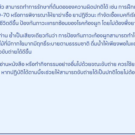
ล้ว สามารถทำการรักษาที่ต้นตอของความผิดปกติได้ เช่น การฝึกเบ่
0-70 หรือการพิจารณาให้ยาฆ่าเชื้อ ยาปฏิชีวนะ กำจัดเชื้อแบคที
พชีวิตดีขึ้น ป้องกันภาวะแทรกซ้อนของโรคท้องผูก โดยไม่ต้องพึ่ง
่าน ย้ำเป็นเสียงเดียวกันว่า การป้องกันภาวะท้องผูกสามารถทำได้
ไม้ที่มีกากใยมากมีฤทธิ์ระบายตามธรรมชาติ ดื่มน้ำให้เพียงพอในแต
ขับถ่ายได้ดีขึ้น
วรอ่านหนังสือ หรือทํากิจกรรมอย่างอื่นไปด้วยขณะขับถ่าย ควรใช้ย
น หากปฏิบัติได้ตามนี้จะช่วยให้สามารถขับถ่ายได้เป็นปกติโดยไม่ต