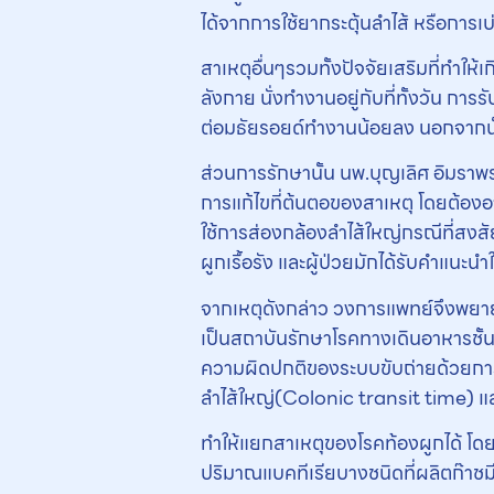
ได้จากการใช้ยากระตุ้นลำไส้ หรือการ
สาเหตุอื่นๆรวมทั้งปัจจัยเสริมที่ทำใ
ลังกาย นั่งทํางานอยู่กับที่ทั้งวัน ก
ต่อมธัยรอยด์ทำงานน้อยลง นอกจากนั้นม
ส่วนการรักษานั้น นพ.บุญเลิศ อิมราพ
การแก้ไขที่ต้นตอของสาเหตุ โดยต้องอ
ใช้การส่องกล้องลำไส้ใหญ่กรณีที่สงส
ผูกเรื้อรัง และผู้ป่วยมักได้รับคำแนะ
จากเหตุดังกล่าว วงการแพทย์จึงพยายาม
เป็นสถาบันรักษาโรคทางเดินอาหารชั้นน
ความผิดปกติของระบบขับถ่ายด้วยก
ลำไส้ใหญ่(Colonic transit time) 
ทำให้แยกสาเหตุของโรคท้องผูกได้ โดยแ
ปริมาณแบคทีเรียบางชนิดที่ผลิตก๊าชม