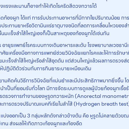
เบ่งแรงและนานก็อาจทำให้เกิดโรคริดสีดวงทวารได้
ห้เกิดท้องผูก ได้แก่ การรับประทานอาหารที่มีกากใยปริมาณน้อย กา
ารรับประทานยาหรือวิตามินแร่ธาตุบางชนิดที่ลดการเคลื่อนไหวของลํ
ะเร็งลําไส้ใหญ่เองก็เป็นสาเหตุของท้องผูกได้เช่นกัน
ร อายุรแพทย์โรคระบบทางเดินอาหารและตับ โรงพยาบาลเวชธานีเผย
าศัยเครื่องมือทางการแพทย์ช่วยวินิจฉัยแยกโรคและให้การรักษา
ัยมะเร็งลำไส้ใหญ่หรือลำไส้อุดตัน แต่ส่วนใหญ่แล้วผลการตรวจ
นำให้ปฏิบัติตัวร่วมกับการกินยาระบายเหมือนเดิม
คิดค้นวิธีการวินิจฉัยที่แม่นยำและมีประสิทธิภาพมากยิ่งขึ้น โ
ำเป็นที่ยอมรับทั่วโลก มีการจัดระบบการดูแลผู้ป่วยท้องผูกเรื้
ารตรวจการทำงานของหูรูดทวารหนัก (Anorectal manometry
และการตรวจปริมาณแบคทีเรียในลำไส้ (Hydrogen breath test
บ่งออกเป็น 3 กลุ่มหลักดังกล่าวข้างต้น คือ หูรูดไม่คลายตัวขณะเ
ีเทน ส่งผลให้เกิดภาวะท้องผูกและท้องอืด