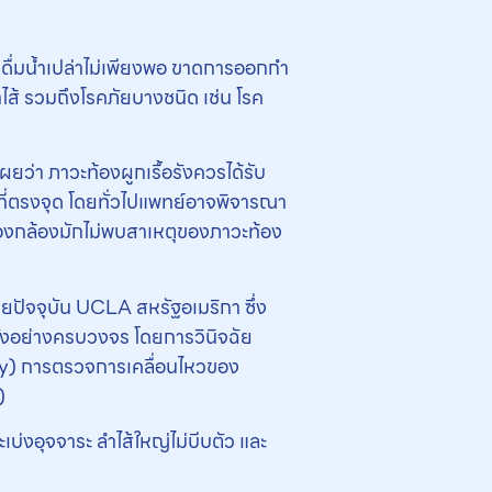
รดื่มน้ำเปล่าไม่เพียงพอ ขาดการออกกํา
าไส้ รวมถึงโรคภัยบางชนิด เช่น โรค
ว่า ภาวะท้องผูกเรื้อรังควรได้รับ
ที่ตรงจุด โดยทั่วไปแพทย์อาจพิจารณา
ส่องกล้องมักไม่พบสาเหตุของภาวะท้อง
ดยปัจจุบัน UCLA สหรัฐอเมริกา ซึ่ง
อรังอย่างครบวงจร โดยการวินิจฉัย
) การตรวจการเคลื่อนไหวของ
)
บ่งอุจจาระ ลำไส้ใหญ่ไม่บีบตัว และ