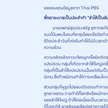
ขอขอบคุณข้อมูลจาก Thai PBS
พึ่งยาระบายเป็นประจำทำ “ลำไส้เป็นอ
นายแพทย์สุขประเสริฐ จุฑากอเกียรติ
แนวโน้มพบในคนที่อายุน้อยหรือวัยทำงา
ชีวิตประจำวันที่เร่งรีบทำให้ไม่มีเวล
ความอ้วน
ความจริงแล้วภาวะท้องผูกเรื้อรังเกิด
แปรปรวน กลุ่มที่เกิดจากลำไส้ใหญ่เค
กลุ่มที่เป็นลำไส้แปรปรวนนั้นแต่เดิมเ
มีเทน ซึ่งก๊าซมีเทนทำให้การเคลื่อนไ
ส่วนกลุ่มที่หูรูดไม่ยอมเปิดขณะทำการเ
ลูกยางสวน การทำดีท็อกซ์หรือแม้กระท
ของลําไส้ใหญ่ ถ้าใช้ต่อเนื่องเป็นเวล
ที่ไม่ถูกวิธี อาจส่งผลเสียต่อร่างกาย