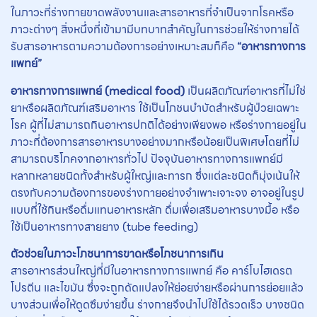
ในภาวะที่ร่างกายขาดพลังงานและสารอาหารที่จำเป็นจากโรคหรือ
ภาวะต่างๆ สิ่งหนึ่งที่เข้ามามีบทบาทสำคัญในการช่วยให้ร่างกายได้
รับสารอาหารตามความต้องการอย่างเหมาะสมก็คือ
“อาหารทางการ
แพทย์”
อาหารทางการแพทย์ (medical food)
เป็นผลิตภัณฑ์อาหารที่ไม่ใช่
ยาหรือผลิตภัณฑ์เสริมอาหาร ใช้เป็นโภชนบำบัดสำหรับผู้ป่วยเฉพาะ
โรค ผู้ที่ไม่สามารถกินอาหารปกติได้อย่างเพียงพอ หรือร่างกายอยู่ใน
ภาวะที่ต้องการสารอาหารบางอย่างมากหรือน้อยเป็นพิเศษโดยที่ไม่
สามารถบริโภคจากอาหารทั่วไป ปัจจุบันอาหารทางการแพทย์มี
หลากหลายชนิดทั้งสำหรับผู้ใหญ่และทารก ซึ่งแต่ละชนิดก็มุ่งเน้นให้
ตรงกับความต้องการของร่างกายอย่างจำเพาะเจาะจง อาจอยู่ในรูป
แบบที่ใช้กินหรือดื่มแทนอาหารหลัก ดื่มเพื่อเสริมอาหารบางมื้อ หรือ
ใช้เป็นอาหารทางสายยาง (tube feeding)
ตัวช่วยในภาวะโภชนาการขาดหรือโภชนาการเกิน
สารอาหารส่วนใหญ่ที่มีในอาหารทางการแพทย์ คือ คาร์โบไฮเดรต
โปรตีน และไขมัน ซึ่งจะถูกดัดแปลงให้ย่อยง่ายหรือผ่านการย่อยแล้ว
บางส่วนเพื่อให้ดูดซึมง่ายขึ้น ร่างกายจึงนำไปใช้ได้รวดเร็ว บางชนิด