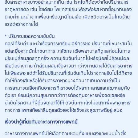
รับสารอาหารบางอย่างมากเกิน เช่น โรคไตที่ต้องจำกัดปริมาณแร่
ธาตุหลายตัว เช่น โซเดียม โพแทสเซียม ฟอสฟอรัส หากซื้อมากินเอง
ตามคำแนะนำจากเพื่อนหรือญาติโดยเลือกผิดชนิดอาจเป็นโทษร้าย
แรงต่อร่างกายได้
* ปริมาณและความเข้มข้น
ควรได้รับคำแนะนำเรื่องการเตรียม วิธีการชง ปริมาณที่เหมาะสมใน
แต่ละมื้อจากนักโภชนาการ เภสัชกร หรือพยาบาลที่ดูแลก่อนในการ
ปรับเปลี่ยนสูตรทุกครั้ง ความเข้มข้นที่มากไปหรือน้อยไปล้วนมีผล
เสียต่อร่างกาย ถ้าส่วนผสมเจือจางมากร่างกายอาจได้รับสารอาหาร
ไม่เพียงพอ แต่ถ้าได้รับปริมาณที่เข้มข้นเกินไปร่างกายรับไม่ได้ก็อาจ
ทำให้ท้องเสียหรือได้รับสารอาหารบางตัวมากเกินความจำเป็น
การสามารถเลือกกินอาหารที่เราชอบได้หลากหลายและเหมาะสมกับ
ตัวเรา ย่อมมีความสุขมากกว่าการต้องกินอาหารเพื่อชดเชยหรือ
บำบัดโรคตามที่ผู้อื่นจัดเอาไว้ให้ ดังนั้นหากยังไม่อยากพึ่งพาอาหาร
ทางการแพทย์ก็อย่าลืมดูแลตัวเองให้แข็งแรงสุขภาพดีอยู่เสมอ
เรื่องน่ารู้เกี่ยวกับอาหารทางการแพทย์
อาหารทางการแพทย์มีให้เลือกตามชอบทั้งแบบผงและแบบน้ำ ซึ่ง