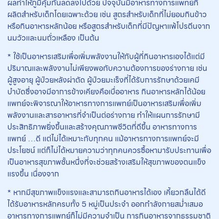
ผลทำให้ภูมิคุ้มกันลดลงไปด้วย ปัจจุบันมีอาหารทางการแพทย์ที่
ผลิตสำหรับเด็กโดยเฉพาะด้วย เช่น สูตรสำหรับเด็กที่ไม่ยอมกินข้าว
หรือกินอาหารหลักน้อย หรือสูตรสำหรับเด็กที่มีปัญหาแพ้โปรตีนจาก
นมวัวและนมถั่วเหลือง เป็นต้น
* ใช้เป็นอาหารเสริมเพื่อเพิ่มพลังงานให้กับผู้ที่กินอาหารเองได้แต่มี
ปริมาณและพลังงานไม่เพียงพอกับความต้องการของร่างกาย เช่น
ผู้สูงอายุ ผู้ป่วยหลังผ่าตัด ผู้ป่วยมะเร็งที่ได้รับการรักษาด้วยเคมี
บำบัดซึ่งอาจมีอาการข้างเคียงคือเบื่ออาหาร กินอาหารหลักได้น้อย
แพทย์จะพิจารณาให้อาหารทางการแพทย์เป็นอาหารเสริมเพื่อเพิ่ม
พลังงานและสารอาหารที่จำเป็นต่อร่างกาย ทำให้แผนการรักษามี
ประสิทธิภาพยิ่งขึ้นและสร้างคุณภาพชีวิตที่ดีขึ้น อาหารทางการ
แพทย์ …ดี แต่ไม่ได้เหมาะกับทุกคน แม้อาหารทางการแพทย์จะมี
ประโยชน์ แต่ก็ไม่ได้หมายความว่าทุกคนควรซื้อหามารับประทานเพื่อ
เป็นอาหารสุขภาพชั้นหนึ่งที่จะช่วยสร้างเสริมให้สุขภาพของตนแข็ง
แรงขึ้น เนื่องจาก
* หากมีสุขภาพแข็งแรงและสามารถกินอาหารได้เอง เคี้ยวกลืนได้ดี
ได้รับอาหารหลักครบทั้ง 5 หมู่เป็นประจำ ออกกำลังกายสม่ำเสมอ
อาหารทางการแพทย์ก็ไม่มีความจำเป็น การกินอาหารจากธรรมชาติ