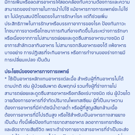
มีการเพิ่มหรือลดสารอาหารให้สอดคล้องกับความต้องการและความ
สามารถของร่างกายในการนำไปใช้ แม้อาหารทางการแพทย์จะไม่ใช่
ยา ไม่มีคุณสมบัติโดยตรงในการรักษาโรค แต่ก็ช่วยเพิ่ม
ประสิทธิภาพในการรักษาหรือบรรเทาอาการของโรค ป้องกันภาวะ
โภชนาการขาดหรือโภชนาการเกินที่อาจเกิดขึ้นในระหว่างการรักษา
หรือเนื่องจากการไม่สามารถย่อยและดูดซึมสารอาหารบางชนิด มี
อาการสำลักเวลากินอาหาร ไม่สามารถกลืนอาหารเองได้ แพ้อาหาร
บางอย่าง การปฏิเสธที่จะกินอาหาร หรือการทำงานของร่างกายมี
การเปลี่ยนแปลง เป็นต้น
ประโยชน์ของอาหารทางการแพทย์
* ใช้เป็นอาหารหลักแทนอาหารแต่ละมื้อ สำหรับผู้ที่กินอาหารไม่ได้
ตามปกติ เช่น ผู้ป่วยอัมพาต อัมพฤกษ์ รวมทั้งผู้ที่ร่างกายไม่
สามารถย่อยและดูดซึมสารอาหารหรือเกลือแร่บางชนิด เช่น ผู้ป่วยไต
วายต้องการอาหารที่จำกัดปริมาณโพแทสเซียม ผู้ที่เป็นเบาหวาน
ต้องการอาหารที่มีค่าดัชนีน้ำตาลต่ำ หรือผู้ที่สูญเสียกล้ามเนื้อ
ต้องการอาหารที่มีโปรตีนสูง หรือใช้สำหรับเป็นอาหารทางสายยาง
เป็นต้น ทั้งนี้เพื่อป้องกันการขาดสารอาหาร ลดอาการแทรกซ้อน
และอัตราการเสียชีวิต เพราะถ้าร่างกายขาดสารอาหารที่จำเป็นจะส่ง