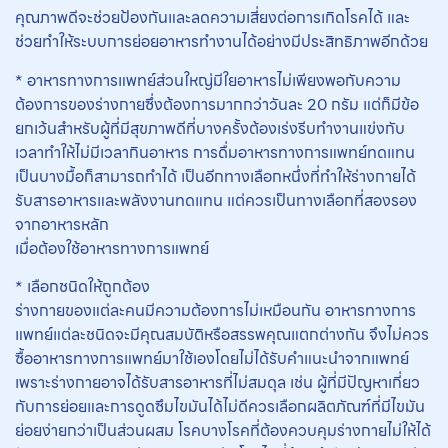
คุณภาพดีจะช่วยป้องกันและลดความเสี่ยงต่อการเกิดโรคได้ และ
ช่วยทำให้ระบบการย่อยอาหารทำงานได้อย่างมีประสิทธิภาพอีกด้วย
* อาหารทางการแพทย์ส่วนใหญ่มีใยอาหารไม่เพียงพอกับความ
ต้องการของร่างกายซึ่งต้องการมากกว่าวันละ 20 กรัม แต่ก็มีข้อ
ยกเว้นสำหรับผู้ที่มีสุขภาพดีที่บางครั้งต้องเร่งรีบทำงานแข่งกับ
เวลาทำให้ไม่มีเวลากินอาหาร การดื่มอาหารทางการแพทย์ทดแทน
เป็นบางมื้อก็สามารถทำได้ เป็นอีกทางเลือกหนึ่งที่ทำให้ร่างกายได้
รับสารอาหารและพลังงานทดแทน แต่ควรเป็นทางเลือกที่สองรอง
จากอาหารหลัก
เมื่อต้องใช้อาหารทางการแพทย์
* เลือกชนิดให้ถูกต้อง
ร่างกายของแต่ละคนมีความต้องการไม่เหมือนกัน อาหารทางการ
แพทย์แต่ละชนิดจะมีคุณสมบัติหรือสรรพคุณแตกต่างกัน จึงไม่ควร
ซื้ออาหารทางการแพทย์มาใช้เองโดยไม่ได้รับคำแนะนำจากแพทย์
เพราะร่างกายอาจได้รับสารอาหารที่ไม่สมดุล เช่น ผู้ที่มีปัญหาเกี่ยว
กับการย่อยและการดูดซึมไขมันได้ไม่ดีควรเลือกผลิตภัณฑ์ที่มีไขมัน
ย่อยง่ายกว่าเป็นส่วนผสม โรคบางโรคที่ต้องควบคุมร่างกายไม่ให้ได้