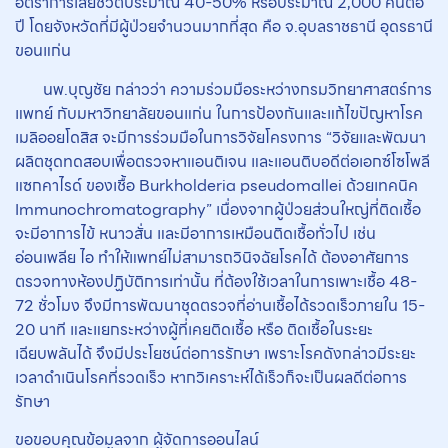
อัตราการเสียชีวิตประมาณ 40-50% หรือประมาณ 2,000 คนต่อ
ปี โดยจังหวัดที่มีผู้ป่วยจำนวนมากที่สุด คือ จ.อุบลราชธานี อุดรธานี
ขอนแก่น
นพ.บุญชัย กล่าวว่า ความร่วมมือระหว่างกรมวิทยาศาสตร์การ
แพทย์ กับมหาวิทยาลัยขอนแก่น ในการป้องกันและแก้ไขปัญหาโรค
เมลิออยโดสิส จะมีการร่วมมือในการวิจัยโครงการ “วิจัยและพัฒนา
ผลิตชุดทดสอบเพื่อตรวจหาแอนติเจน และแอนติบอดีต่อเอกซ์โซโพลี
แซกคาไรด์ ของเชื้อ Burkholderia pseudomallei ด้วยเทคนิค
Immunochromatography” เนื่องจากผู้ป่วยส่วนใหญ่ที่ติดเชื้อ
จะมีอาการไข้ หนาวสั่น และมีอาการเหมือนติดเชื้อทั่วไป เช่น
อ่อนเพลีย ไอ ทำให้แพทย์ไม่สามารถวินิจฉัยโรคได้ ต้องอาศัยการ
ตรวจทางห้องปฏิบัติการเท่านั้น ที่ต้องใช้เวลาในการเพาะเชื้อ 48-
72 ชั่วโมง จึงมีการพัฒนาชุดตรวจที่อ่านเชื้อได้รวดเร็วภายใน 15-
20 นาที และแยกระหว่างผู้ที่เคยติดเชื้อ หรือ ติดเชื้อในระยะ
เฉียบพลันได้ จึงมีประโยชน์ต่อการรักษา เพราะโรคดังกล่าวมีระยะ
เวลาดำเนินโรคที่รวดเร็ว หากวิเคราะห์ได้เร็วก็จะเป็นผลดีต่อการ
รักษา
ขอขอบคุณข้อมูลจาก ผู้จัดการออนไลน์