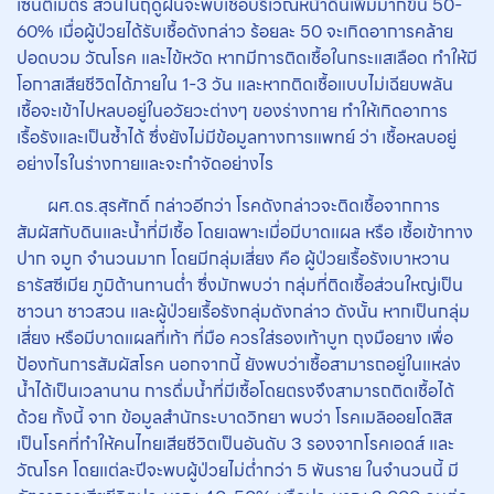
เซนติเมตร ส่วนในฤดูฝนจะพบเชื้อบริเวณหน้าดินเพิ่มมากขึ้น 50-
60% เมื่อผู้ป่วยได้รับเชื้อดังกล่าว ร้อยละ 50 จะเกิดอาการคล้าย
ปอดบวม วัณโรค และไข้หวัด หากมีการติดเชื้อในกระแสเลือด ทำให้มี
โอกาสเสียชีวิตได้ภายใน 1-3 วัน และหากติดเชื้อแบบไม่เฉียบพลัน
เชื้อจะเข้าไปหลบอยู่ในอวัยวะต่างๆ ของร่างกาย ทำให้เกิดอาการ
เรื้อรังและเป็นซ้ำได้ ซึ่งยังไม่มีข้อมูลทางการแพทย์ ว่า เชื้อหลบอยู่
อย่างไรในร่างกายและจะกำจัดอย่างไร
ผศ.ดร.สุรศักดิ์ กล่าวอีกว่า โรคดังกล่าวจะติดเชื้อจากการ
สัมผัสกับดินและน้ำที่มีเชื้อ โดยเฉพาะเมื่อมีบาดแผล หรือ เชื้อเข้าทาง
ปาก จมูก จำนวนมาก โดยมีกลุ่มเสี่ยง คือ ผู้ป่วยเรื้อรังเบาหวาน
ธารัสซีเมีย ภูมิต้านทานต่ำ ซึ่งมักพบว่า กลุ่มที่ติดเชื้อส่วนใหญ่เป็น
ชาวนา ชาวสวน และผู้ป่วยเรื้อรังกลุ่มดังกล่าว ดังนั้น หากเป็นกลุ่ม
เสี่ยง หรือมีบาดแผลที่เท้า ที่มือ ควรใส่รองเท้าบูท ถุงมือยาง เพื่อ
ป้องกันการสัมผัสโรค นอกจากนี้ ยังพบว่าเชื้อสามารถอยู่ในแหล่ง
น้ำได้เป็นเวลานาน การดื่มน้ำที่มีเชื้อโดยตรงจึงสามารถติดเชื้อได้
ด้วย ทั้งนี้ จาก ข้อมูลสำนักระบาดวิทยา พบว่า โรคเมลิออยโดสิส
เป็นโรคที่ทำให้คนไทยเสียชีวิตเป็นอันดับ 3 รองจากโรคเอดส์ และ
วัณโรค โดยแต่ละปีจะพบผู้ป่วยไม่ต่ำกว่า 5 พันราย ในจำนวนนี้ มี