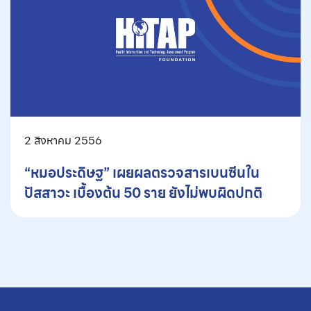
2 สิงหาคม 2556
“หมอประดิษฐ” เผยผลตรวจสารเบนซีนใน
ปัสสาวะ เบื้องต้น 50 ราย ยังไม่พบผิดปกติ