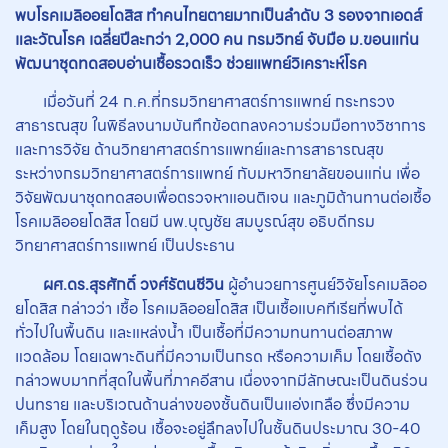
พบโรคเมลิออยโดสิส ทำคนไทยตายมากเป็นลำดับ 3 รองจากเอดส์
และวัณโรค เฉลี่ยปีละกว่า 2,000 คน กรมวิทย์ จับมือ ม.ขอนแก่น
พัฒนาชุดทดสอบอ่านเชื้อรวดเร็ว ช่วยแพทย์วิเคราะห์โรค
เมื่อวันที่ 24 ก.ค.ที่กรมวิทยาศาสตร์การแพทย์ กระทรวง
สาธารณสุข ในพิธีลงนามบันทึกข้อตกลงความร่วมมือทางวิชาการ
และการวิจัย ด้านวิทยาศาสตร์การแพทย์และการสาธารณสุข
ระหว่างกรมวิทยาศาสตร์การแพทย์ กับมหาวิทยาลัยขอนแก่น เพื่อ
วิจัยพัฒนาชุดทดสอบเพื่อตรวจหาแอนติเจน และภูมิต้านทานต่อเชื้อ
โรคเมลิออยโดสิส โดยมี นพ.บุญชัย สมบูรณ์สุข อธิบดีกรม
วิทยาศาสตร์การแพทย์ เป็นประธาน
ผศ.ดร.สุรศักดิ์ วงศ์รัตนชีวิน
ผู้อำนวยการศูนย์วิจัยโรคเมลิออ
ยโดสิส กล่าวว่า เชื้อ โรคเมลิออยโดสิส เป็นเชื้อแบคทีเรียที่พบได้
ทั่วไปในพื้นดิน และแหล่งน้ำ เป็นเชื้อที่มีความทนทานต่อสภาพ
แวดล้อม โดยเฉพาะดินที่มีความเป็นกรด หรือความเค็ม โดยเชื้อดัง
กล่าวพบมากที่สุดในพื้นที่ภาคอีสาน เนื่องจากมีลักษณะเป็นดินร่วน
ปนทราย และบริเวณด้านล่างของชั้นดินเป็นแอ่งเกลือ ซึ่งมีความ
เค็มสูง โดยในฤดูร้อน เชื้อจะอยู่ลึกลงไปในชั้นดินประมาณ 30-40