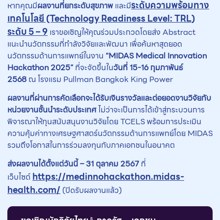
ระดับความพร้อมทาง
หากคุณมี
ผลงานที่ยกระดับสุขภาพ
และมี
เทคโนโลยี (Technology Readiness Level: TRL)
ระดับ 5 – 9
เราขอเชิญให้คุณร่วมประกวดโดยส่ง Abstract
แนะนำนวัตกรรมที่กำลังวิจัยและพัฒนา เพื่อค้นหาสุดยอด
นวัตกรรมด้านการแพทย์ในงาน
“MIDAS Medical Innovation
Hackathon 2025”
ที่จะจัดขึ้นใน
วันที่
15-16 กุมภาพันธ์
2568
ณ โรงแรม Pullman Bangkok King Power
ผลงานที่ผ่านการคัดเลือกจะได้รับเงินรางวัลและต่อยอดงานวิจัยกับ
หน่วยงานชั้นนำระดับประเทศ
ไม่ว่าจะเป็นการได้เข้าสู่กระบวนการ
พิจารณาให้ทุนสนับสนุนงานวิจัยโดย TCELS พร้อมการประเมิน
ความคุ้มค่าทางเศรษฐศาสตร์นวัตกรรมด้านการแพทย์โดย MIDAS
รวมถึงโอกาสในการร่วมลงทุนกับภาคเอกชนในอนาคต
ส่งผลงานได้ตั้งแต่วันนี้
– 31 ตุลาคม 2567
ที่
https://medinnohackathon.midas-
เว็บไซต์
health.com/
(ปิดรับผลงานแล้ว)