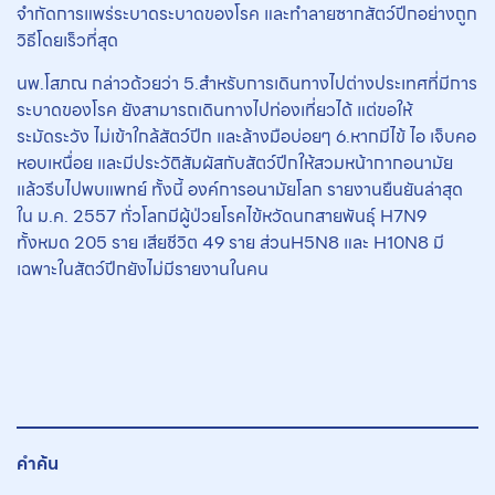
จำกัดการแพร่ระบาดระบาดของโรค และทำลายซากสัตว์ปีกอย่างถูก
วิธีโดยเร็วที่สุด
นพ.โสภณ กล่าวด้วยว่า 5.สำหรับการเดินทางไปต่างประเทศที่มีการ
ระบาดของโรค ยังสามารถเดินทางไปท่องเที่ยวได้ แต่ขอให้
ระมัดระวัง ไม่เข้าใกล้สัตว์ปีก และล้างมือบ่อยๆ 6.หากมีไข้ ไอ เจ็บคอ
หอบเหนื่อย และมีประวัติสัมผัสกับสัตว์ปีกให้สวมหน้ากากอนามัย
แล้วรีบไปพบแพทย์ ทั้งนี้ องค์การอนามัยโลก รายงานยืนยันล่าสุด
ใน ม.ค. 2557 ทั่วโลกมีผู้ป่วยโรคไข้หวัดนกสายพันธุ์ H7N9
ทั้งหมด 205 ราย เสียชีวิต 49 ราย ส่วนH5N8 และ H10N8 มี
เฉพาะในสัตว์ปีกยังไม่มีรายงานในคน
คำค้น