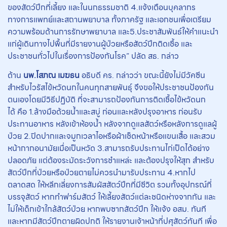
ของสัตว์ปีกที่เลี้ยง และในนกธรรมชาติ 4.แจ้งเตือนบุคลากร
ทางการแพทย์และสถานพยาบาล ทั้งภาครัฐ และเอกชนเพื่อเตรียม
ความพร้อมด้านการรักษาพยาบาล และ5.ประชาสัมพันธ์ให้คำแนะนำ
แก่ผู้เดินทางไปพื้นที่มีรายงานผู้ป่วยหรือสัตว์ปีกติดเชื้อ และ
ประชาชนทั่วไปในเรื่องการป้องกันโรค” ปลัด สธ. กล่าว
ด้าน
นพ.โสภณ เมฆธน
อธิบดี คร. กล่าวว่า ขณะนี้ยังไม่มีวัคซีน
สำหรับไวรัสไข้หวัดนกในคนทุกสายพันธุ์ จึงขอให้ประชาชนป้องกัน
ตนเองโดยมีวิธีปฏิบัติ ที่จะสามารถป้องกันการติดเชื้อไข้หวัดนก
ได้ คือ 1.ล้างมือด้วยน้ำและสบู่ ก่อนและหลังปรุงอาหาร ก่อนรับ
ประทานอาหาร หลังเข้าห้องน้ำ หลังจากดูแลสัตว์หรือหลังการดูแลผู้
ป่วย 2.ปิดปากและจมูกเวลาไอหรือผ้าเช็ดหน้าหรือแขนเสื้อ และสวม
หน้ากากอนามัยเมื่อเป็นหวัด 3.สามารถรับประทานไก่เป็ดได้อย่าง
ปลอดภัย แต่ต้องระมัดระวังการชำแหล่ะ และต้องปรุงให้สุก สำหรับ
สัตว์ปีกที่ป่วยหรือป่วยตายไม่ควรนำมารับประทาน 4.หากไป
ตลาดสด ให้หลีกเลี่ยงการสัมผัสสัตว์ปีกที่มีชีวิต รวมทั้งอุปกรณ์ที่
บรรจุสัตว์ หากทำฟาร์มสัตว์ ให้เลี้ยงสัตว์แต่ละชนิดห่างจากกัน และ
ไม่ให้เด็กเข้าใกล้สัตว์ป่วย หากพบซากสัตว์ปีก ให้แจ้ง อสม. ทันที
และหากมีสัตว์ปีกตายผิดปกติ ให้รายงานเจ้าหน้าที่ปศุสัตว์ทันที เพื่อ