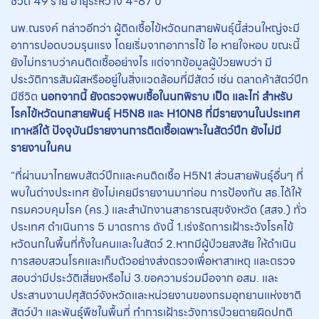
ชีวิต 49 ราย อายุระหว่าง 4-87 ปี
นพ.ณรงค์ กล่าวอีกว่า ผู้ติดเชื้อไข้หวัดนกสายพันธุ์นี้ส่วนใหญ่จะมี
อาการปอดบวมรุนแรง โดยเริ่มจากอาการไข้ ไอ หายใจหอบ ขณะนี้
ยังไม่ทราบว่าคนติดเชื้ออย่างไร แต่จากข้อมูลผู้ป่วยพบว่า มี
ประวัติการสัมผัสหรืออยู่ในสิ่งแวดล้อมที่มีสัตว์ เช่น ตลาดค้าสัตว์ปีก
มีชีวิต
นอกจากนี้ ยังตรวจพบเชื้อในนกพิราบ เป็ด และไก่ สำหรับ
โรคไข้หวัดนกสายพันธุ์ H5N8 และ H10N8 ที่มีรายงานในประเทศ
เกาหลีใต้ ปัจจุบันมีรายงานการติดเชื้อเฉพาะในสัตว์ปีก ยังไม่มี
รายงานในคน
“ที่ผ่านมาไทยพบสัตว์ปีกและคนติดเชื้อ H5N1 ส่วนสายพันธุ์อื่นๆ ที่
พบในต่างประเทศ ยังไม่เคยมีรายงานมาก่อน การป้องกัน สธ.ได้ให้
กรมควบคุมโรค (คร.) และสำนักงานสาธารณสุขจังหวัด (สสจ.) ทั่ว
ประเทศ ดำเนินการ 5 มาตรการ ดังนี้ 1.เร่งรัดการเฝ้าระวังโรคไข้
หวัดนกในพื้นที่ทั้งในคนและในสัตว์ 2.หากมีผู้ป่วยสงสัย ให้ดำเนิน
การสอบสวนโรคและเก็บตัวอย่างส่งตรวจเพื่อหาสาเหตุ และตรวจ
สอบว่ามีประวัติเสี่ยงหรือไม่ 3.ขอความร่วมมือจาก อสม. และ
ประสานงานปศุสัตว์จังหวัดและหน่วยงานของกรมอุทยานแห่งชาติ
สัตว์ป่า และพันธุ์พืชในพื้นที่ ทำการเฝ้าระวังการป่วยตายผิดปกติ