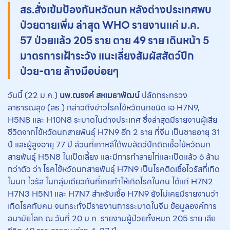
สธ.สั่งเข้มป้องกันหวัดนก หลังต่างประเทศพบ
ป่วยตายเพิ่ม ล่าสุด WHO รายงานแค่ ม.ค.
57 ป่วยแล้ว 205 ราย ตาย 49 ราย เดินหน้า 5
มาตรการเฝ้าระวัง แนะเลี่ยงสัมผัสสัตว์ปีก
ป่วย-ตาย ล้างมือบ่อยๆ
วันนี้ (22 ม.ค.)
นพ.ณรงค์ สหเมธาพัฒน์
ปลัดกระทรวง
สาธารณสุข (สธ.) กล่าวถึงข่าวโรคไข้หวัดนกชนิด เอ H7N9,
H5N8 และ H10N8 ระบาดในต่างประเทศ ซึ่งล่าสุดมีรายงานผู้เสีย
ชีวิตจากไข้หวัดนกสายพันธุ์ H7N9 อีก 2 ราย ที่จีน เป็นชายอายุ 31
ปี และผู้สูงอายุ 77 ปี ส่วนที่เกาหลีใต้พบสัตว์ปีกติดเชื้อไข้หวัดนก
สายพันธุ์ H5N8 ในเป็ดเลี้ยง และมีการทำลายไก่และเป็ดแล้ว 6 ล้าน
กว่าตัว ว่า โรคไข้หวัดนกสายพันธุ์ H7N9 เป็นโรคติดเชื้อไวรัสที่เกิด
ในนก ไวรัส ในกลุ่มเดียวกันที่เคยทำให้เกิดโรคในคน ได้แก่ H7N2
H7N3 H5N1 และ H7N7 สำหรับเชื้อ H7N9 ยังไม่เคยมีรายงานว่า
เกิดโรคกับคน จนกระทั่งมีรายงานการระบาดในจีน ข้อมูลองค์การ
อนามัยโลก ณ วันที่ 20 ม.ค. รายงานผู้ป่วยทั้งหมด 205 ราย เสีย