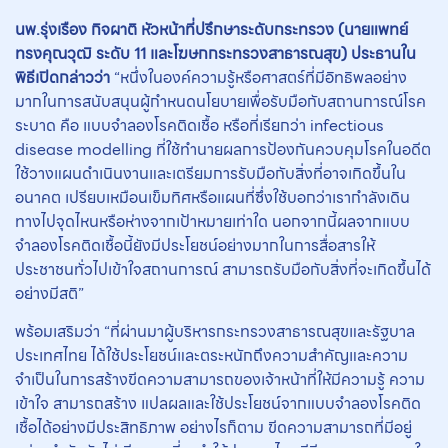
นพ.รุ่งเรือง กิจผาติ หัวหน้าที่ปรึกษาระดับกระทรวง (นายแพทย์
ทรงคุณวุฒิ ระดับ
11 และโฆษกกระทรวงสาธารณสุข) ประธานใน
พิธีเปิดกล่าวว่า
“หนึ่งในองค์ความรู้หรือศาสตร์ที่มีอิทธิพลอย่าง
มากในการสนับสนุนผู้กำหนดนโยบายเพื่อรับมือกับสถานการณ์โรค
ระบาด คือ แบบจำลองโรคติดเชื้อ หรือที่เรียกว่า infectious
disease modelling ที่ใช้ทำนายผลการป้องกันควบคุมโรคในอดีต
ใช้วางแผนดำเนินงานและเตรียมการรับมือกับสิ่งที่อาจเกิดขึ้นใน
อนาคต เปรียบเหมือนเข็มทิศหรือแผนที่ซึ่งใช้บอกว่าเรากำลังเดิน
ทางไปจุดไหนหรือห่างจากเป้าหมายเท่าใด นอกจากนี้ผลจากแบบ
จำลองโรคติดเชื้อนี้ยังมีประโยชน์อย่างมากในการสื่อสารให้
ประชาชนทั่วไปเข้าใจสถานการณ์ สามารถรับมือกับสิ่งที่จะเกิดขึ้นได้
อย่างมีสติ”
พร้อมเสริมว่า “ที่ผ่านมาผู้บริหารกระทรวงสาธารณสุขและรัฐบาล
ประเทศไทย ได้ใช้ประโยชน์และตระหนักถึงความสำคัญและความ
จำเป็นในการสร้างขีดความสามารถของเจ้าหน้าที่ให้มีความรู้ ความ
เข้าใจ สามารถสร้าง แปลผลและใช้ประโยชน์จากแบบจำลองโรคติด
เชื้อได้อย่างมีประสิทธิภาพ อย่างไรก็ตาม ขีดความสามารถที่มีอยู่