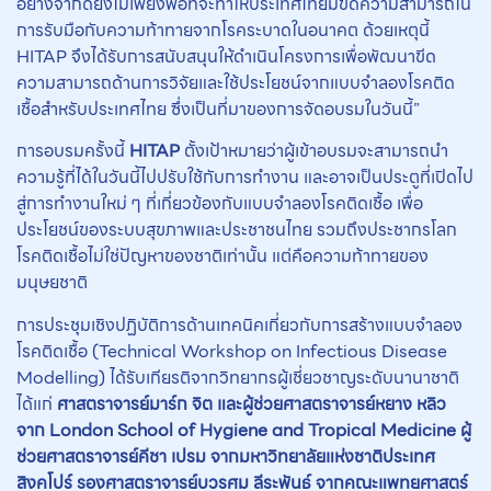
อย่างจำกัดยังไม่เพียงพอที่จะทำให้ประเทศไทยมีขีดความสามารถใน
การรับมือกับความท้าทายจากโรคระบาดในอนาคต ด้วยเหตุนี้
HITAP จึงได้รับการสนับสนุนให้ดำเนินโครงการเพื่อพัฒนาขีด
ความสามารถด้านการวิจัยและใช้ประโยชน์จากแบบจำลองโรคติด
เชื้อสำหรับประเทศไทย ซึ่งเป็นที่มาของการจัดอบรมในวันนี้”
การอบรมครั้งนี้
HITAP
ตั้งเป้าหมายว่าผู้เข้าอบรมจะสามารถนำ
ความรู้ที่ได้ในวันนี้ไปปรับใช้กับการทำงาน และอาจเป็นประตูที่เปิดไป
สู่การทำงานใหม่ ๆ ที่เกี่ยวข้องกับแบบจำลองโรคติดเชื้อ เพื่อ
ประโยชน์ของระบบสุขภาพและประชาชนไทย รวมถึงประชากรโลก
โรคติดเชื้อไม่ใช่ปัญหาของชาติเท่านั้น แต่คือความท้าทายของ
มนุษยชาติ
การประชุมเชิงปฏิบัติการด้านเทคนิคเกี่ยวกับการสร้างแบบจำลอง
โรคติดเชื้อ (Technical Workshop on Infectious Disease
Modelling) ได้รับเกียรติจากวิทยากรผู้เชี่ยวชาญระดับนานาชาติ
ได้แก่
ศาสตราจารย์มาร์ก จิต และผู้ช่วยศาสตราจารย์หยาง หลิว
จาก
London School of Hygiene and Tropical Medicine
ผู้
ช่วยศาสตราจารย์คีชา เปรม จากมหาวิทยาลัยแห่งชาติประเทศ
สิงคโปร์ รองศาสตราจารย์บวรศม ลีระพันธ์ จากคณะแพทยศาสตร์