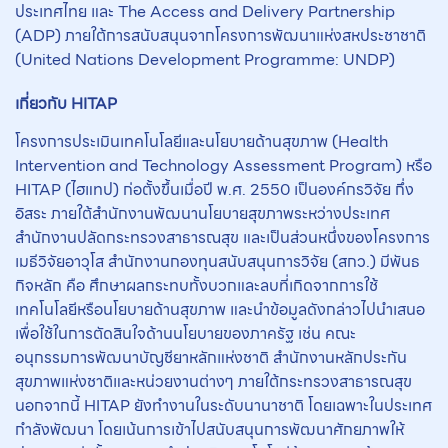
ประเทศไทย และ The Access and Delivery Partnership
(ADP) ภายใต้การสนับสนุนจากโครงการพัฒนาแห่งสหประชาชาติ
(United Nations Development Programme: UNDP)
เกี่ยวกับ
HITAP
โครงการประเมินเทคโนโลยีและนโยบายด้านสุขภาพ (Health
Intervention and Technology Assessment Program) หรือ
HITAP (ไฮแทป) ก่อตั้งขึ้นเมื่อปี พ.ศ. 2550 เป็นองค์กรวิจัย กึ่ง
อิสระ ภายใต้สำนักงานพัฒนานโยบายสุขภาพระหว่างประเทศ
สำนักงานปลัดกระทรวงสาธารณสุข และเป็นส่วนหนึ่งของโครงการ
เมธีวิจัยอาวุโส สำนักงานกองทุนสนับสนุนการวิจัย (สกว.) มีพันธ
กิจหลัก คือ ศึกษาผลกระทบทั้งบวกและลบที่เกิดจากการใช้
เทคโนโลยีหรือนโยบายด้านสุขภาพ และนำข้อมูลดังกล่าวไปนำเสนอ
เพื่อใช้ในการตัดสินใจด้านนโยบายของภาครัฐ เช่น คณะ
อนุกรรมการพัฒนาบัญชียาหลักแห่งชาติ สำนักงานหลักประกัน
สุขภาพแห่งชาติและหน่วยงานต่างๆ ภายใต้กระทรวงสาธารณสุข
นอกจากนี้ HITAP ยังทำงานในระดับนานาชาติ โดยเฉพาะในประเทศ
กำลังพัฒนา โดยเน้นการเข้าไปสนับสนุนการพัฒนาศักยภาพให้