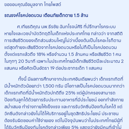
ขอขอบคุณข้อมูลจาก ไทยโพสต์
รณรงค์โรคปอดบวม เตือนภัยเด็กตาย 1.5 ล้าน
ศ.เกียรติคุณ นพ.ธีรชัย ฉันทโรจน์ศิริ ที่ปรึกษาโรคระบบ
หายใจและเวชบำบัดวิกฤติในเด็กแห่งประเทศไทย กล่าวว่า จากสถิติ
การเสียชีวิตของเด็กส่วนส่วนใหญ่ไม่ว่าเบื้องต้นเป็นโรคอะไรก็ตาม
แต่สุดท้ายจะเสียชีวิตจากโรคปอดบวมหรือไม่ก็เป็นโรคปอดบวม
ตั้งแต่แรกแล้วถึง 18% หรือจำนวน 1.5 ล้านคน หรือเสียชีวิต 1 คน
ในทุกๆ 20 วินาที เฉพาะในประเทศไทยมีเด็กเสียชีวิตปีละประมาณ 2
แสนคน หรือคิดเป็นอัตรา 19 ต่อประชากรเด็ก 1 แสนคน
ทั้งนี้ มีผลการศึกษาจากประเทศอินเดียพบว่า เด็กแรกเกิดที่
มีน้ำหนักตัวน้อยกว่า 1,500 กรัม มีโอกาสเป็นโรคปอดบวมมากกว่า
เด็กแรกเกิดที่มีน้ำหนักตัวปกติถึง 25% แต่ผู้ปกครองสามารถ
ป้องกันลูกได้ด้วยการรับประทานอาหารที่มีประโยชน์ ออกกำลังกาย
สม่ำเสมอ ทำร่างกายให้แข็งแรง และการรับวัคซีนป้องกันโรคได้ แต่
วัคซีนดังกล่าวยังไม่ได้ให้บริการอยู่ในชุดสิทธิประโยชน์ ประชาชน
ต้องรับผิดชอบค่าใช้จ่ายเอง แต่ในปัจจุบันพบว่าในประเทศไทยมีผู้ที่
ได้รับวัคซีนป้องกันโรคดังกล่าวเพียง 5% แสดงว่ายังมีคนที่เข้าไม่