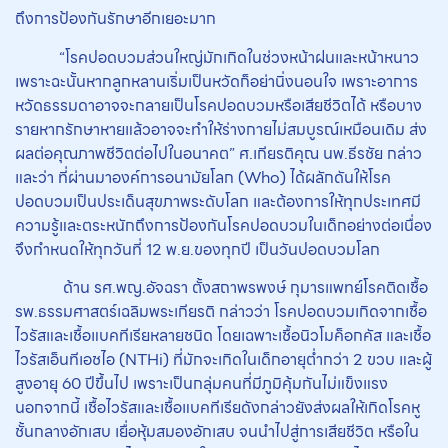
ถึงการป้องกันรักษาอีกเยอะมาก
“โรคปอดบวมส่วนใหญ่มักเกิดในช่วงหน้าฝนและหน้าหนาว
เพราะฉะนั้นหากลูกหลานเริ่มเป็นหวัดก็อย่านิ่งนอนใจ เพราะอาการ
หวัดธรรมดาอาจจะกลายเป็นโรคปอดบวมหรือเสียชีวิตได้ หรือบาง
รายหากรักษาหายแล้วอาจจะทำให้ร่างกายไม่สมบูรณ์เหมือนเดิม ส่ง
ผลต่อคุณภาพชีวิตต่อไปในอนาคต” ศ.เกียรติคุณ นพ.ธีรชัย กล่าว
และว่า ที่ผ่านมาองค์การอนามัยโลก (Who) ได้ผลักดันให้โรค
ปอดบวมเป็นประเด็นสุขภาพระดับโลก และต้องการให้ทุกประเทศมี
ความรู้และตระหนักถึงการป้องกันโรคปอดบวมในเด็กอย่างต่อเนื่อง
จึงกำหนดให้ทุกวันที่ 12 พ.ย.ของทุกปี เป็นวันปอดบวมโลก
ด้าน รศ.พญ.อัจฉรา ตั้งสถาพรพงษ์ กุมารแพทย์โรคติดเชื้อ
รพ.ธรรมศาสตร์เฉลิมพระเกียรติ กล่าวว่า โรคปอดบวมเกิดจากเชื้อ
ไวรัสและเชื้อแบคทีเรียหลายชนิด โดยเฉพาะเชื้อนิวโมค็อกคัส และเชื้อ
ไวรัสเอ็นทีเอชไอ (NTHi) ที่มักจะเกิดในเด็กอายุต่ำกว่า 2 ขวบ และผู้
สูงอายุ 60 ปีขึ้นไป เพราะเป็นกลุ่มคนที่มีภูมิคุ้มกันไม่แข็งแรง
นอกจากนี้ เชื้อไวรัสและเชื้อแบคทีเรียดังกล่าวยังส่งผลให้เกิดโรคหู
ชั้นกลางอักเสบ เยื่อหุ้มสมองอักเสบ จนนำไปสู่การเสียชีวิต หรือใน