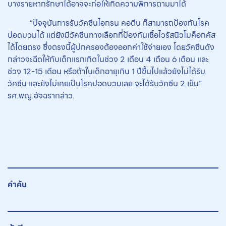
บางรายหากรักษาได้อาจจะก่อให้เกิดความพิการตามมาได้
“ปัจจุบันการรับวัคซีนไอกรน คอตีบ ก็สามารถป้องกันโรค
ปอดบวมได้ แต่ยังมีวัคซีนทางเลือกที่ป้องกันเชื้อไวรัสนิวโมค็อกคัส
ได้โดยตรง ซึ่งตรงนี้ผู้ปกครองต้องออกค่าใช้จ่ายเอง โดยวัคซีนดัง
กล่าวจะฉีดให้กับเด็กแรกเกิดในช่วง 2 เดือน 4 เดือน 6 เดือน และ
ช่วง 12-15 เดือน หรือถ้าในเด็กอายุเกิน 1 ปีขึ้นไปแล้วยังไม่ได้รับ
วัคซีน และยังไม่เคยเป็นโรคปอดบวมเลย จะได้รับวัคซีน 2 เข็ม”
รศ.พญ.อัจฉรากล่าว.
คำค้น