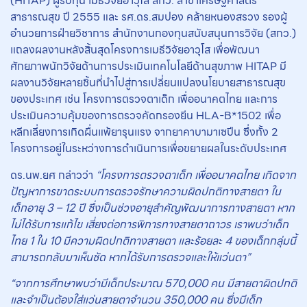
(HITAP) ผู้รับทุน เมธีวิจัยอาวุโส สกว. สาขาเศรษฐศาสตร์
สาธารณสุข ปี 2555 และ รศ.ดร.สมปอง คล้ายหนองสรวง รองผู้
อำนวยการฝ่ายวิชาการ สำนักงานกองทุนสนับสนุนการวิจัย (สกว.)
แถลงผลงานหลังสิ้นสุดโครงการเมธีวิจัยอาวุโส เพื่อพัฒนา
ศักยภาพนักวิจัยด้านการประเมินเทคโนโลยีด้านสุขภาพ HITAP มี
ผลงานวิจัยหลายชิ้นที่นำไปสู่การเปลี่ยนแปลงนโยบายสาธารณสุข
ของประเทศ เช่น โครงการตรวจตาเด็ก เพื่ออนาคตไทย และการ
ประเมินความคุ้มของการตรวจคัดกรองยีน HLA-B*1502 เพื่อ
หลีกเลี่ยงการเกิดผื่นแพ้ยารุนแรง จากยาคาบามาเซปีน ซึ่งทั้ง 2
โครงการอยู่ในระหว่างการดำเนินการเพื่อขยายผลในระดับประเทศ
ดร.นพ.ยศ กล่าวว่า
“โครงการตรวจตาเด็ก เพื่ออนาคตไทย เกิดจาก
ปัญหาการขาดระบบการตรวจรักษาความผิดปกติทางสายตา ใน
เด็กอายุ 3 – 12 ปี ซึ่งเป็นช่วงอายุสำคัญพัฒนาการทางสายตา หาก
ไม่ได้รับการแก้ไข เสี่ยงต่อการพิการทางสายตาถาวร เราพบว่าเด็ก
ไทย 1 ใน 10 มีความผิดปกติทางสายตา และร้อยละ 4 ของเด็กกลุ่มนี้
สามารถกลับมาเห็นชัด หากได้รับการตรวจและให้แว่นตา”
“จากการศึกษาพบว่ามีเด็กประมาณ 570,000 คน มีสายตาผิดปกติ
และจำเป็นต้องใส่แว่นสายตาจำนวน 350,000 คน ซึ่งมีเด็ก