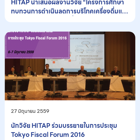
HITAP นำเสนอผลงานวิจัย “โครงการศึกษา
ทบทวนการดำเนินลดการบริโภคเครื่องดื่มแอ
ลกอออล์ในประเทศไทย ตั้งแต่ ปี พ.ศ.2540-
2550 และบทบาทของ สสส.” ในงานประชุม
วิชาการ ISPOR-Asia-Pacific ณ กรุงโซล
ประเทศเกาหลีใต้
27 มิถุนายน 2559
นักวิจัย HITAP ร่วมบรรยายในการประชุม
Tokyo Fiscal Forum 2016