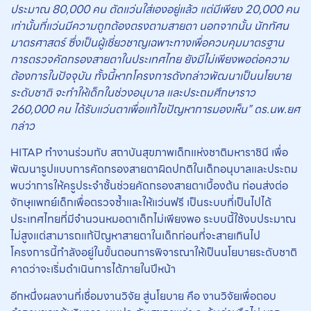
ประมาณ 80,000 คน ตัดแว่นใส่เองอยู่แล้ว แต่มีเพียง 20,000 คน
เท่านั้นที่แว่นมีความถูกต้องตรงตามสายตา นอกจากนั้น นักทัศน
มาตรศาสตร์ ซึ่งเป็นผู้เชี่ยวชาญเฉพาะทางเพื่อควบคุมมาตรฐาน
การตรวจคัดกรองสายตาในประเทศไทย ยังมีไม่เพียงพอต่อความ
ต้องการในปัจจุบัน ทั้งนี้หากโครงการดังกล่าวพัฒนาเป็นนโยบาย
ระดับชาติ จะทำให้เด็กในช่วงอนุบาล และประถมศึกษาราว
260,000 คน ได้รับแว่นตาเพื่อแก้ไขปัญหาการมองเห็น” ดร.นพ.ยศ
กล่าว
HITAP ทำงานร่วมกับ สถาบันสุขภาพเด็กแห่งชาติมหาราชินี เพื่อ
พัฒนารูปแบบการคัดกรองสายตาผิดปกติในเด็กอนุบาลและประถม
พบว่าการให้ครูประจำชั้นช่วยคัดกรองสายตาเบื้องต้น ก่อนส่งต่อ
จักษุแพทย์เด็กเพื่อตรวจซ้ำและให้แว่นฟรี เป็นระบบที่เป็นไปได้
ประเทศไทยที่มีจำนวนหมอตาเด็กไม่เพียงพอ ระบบนี้ใช้งบประมาณ
ไม่สูงแต่สามารถแก้ปัญหาสายตาในเด็กก่อนที่จะสายเกินไป
โครงการนี้กำลังอยู่ในขั้นตอนการพิจารณาให้เป็นนโยบายระดับชาติ
คาดว่าจะเริ่มดำเนินการได้ภายในปีหน้า
อีกหนึ่งผลงานที่เชื่อมงานวิจัย สู่นโยบาย คือ งานวิจัยเพื่อตอบ