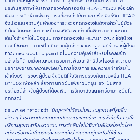
คำถามของผู้บริหารระบบประกันสุขภาพว่า จะคุ้มค่าหรือไม่ หาก
ประกันสุขภาพให้บริการตรวจคัดกรองยีน HLA-B*1502 เพื่อหลีก
เลี่ยงการเกิดผื่นแพ้ยารุนแรงที่อาจทำให้ตาบอดหรือเสียชีวิต HITAP
จึงประเมินความคุ้มค่าของการตรวจคัดกรองยีนดังกล่าวในผู้ป่วย
ที่ต้องรับยาคาร์บามาเซปีน ผลวิจัย พบว่า เมื่อพิจารณาค่าความ
เต็มใจจ่ายที่ใช้ในปัจจุบัน การคัดกรองยีน HLAB*15:02 ให้ผู้ป่วย
ก่อนให้ยาคาบามาเซปีน มีความคุ้มค่าทางเศรษฐศาสตร์เฉพาะผู้ป่วย
ภาวะ neuropathic pain แต่ไม่มีความคุ้มค่าสำหรับโรคลมชัก
อย่างไรก็ตามเมื่อคณะอนุกรรมการพัฒนาสิทธิประโยชน์และระบบ
บริการพิจารณาความพร้อมในการให้บริการ และความเท่าเทียมใน
เข้าถึงบริการของผู้ป่วย จึงมีมติให้บริการตรวจคัดกรองยีน HLA-
B*1502 เพื่อหลีกเลี่ยงการเกิดผื่นแพ้ยาชนิดรุนแรง เป็นสิทธิ
ประโยชน์สำหรับผู้ป่วยที่ต้องเริ่มการรักษาด้วยยาคาร์บามาเซปีนใน
ทุกกรณี
ดร.นพ.ยศ กล่าวต่อว่า
“ปัญหาค่าใช้จ่ายในระบบสุขภาพที่สูงขึ้น
เรื่อย ๆ ในขณะที่ประเทศมีงบประมาณและทรัพยากรจำกัดในการให้
บริการสุขภาพกับประชาชน การตัดสินใจใช้เงินกับผู้ป่วยโรคใดโรค
หนึ่ง หรือยาตัวใดตัวหนึ่ง หมายถึงว่าคนอีกกลุ่มจะไม่ได้ใช้งบ