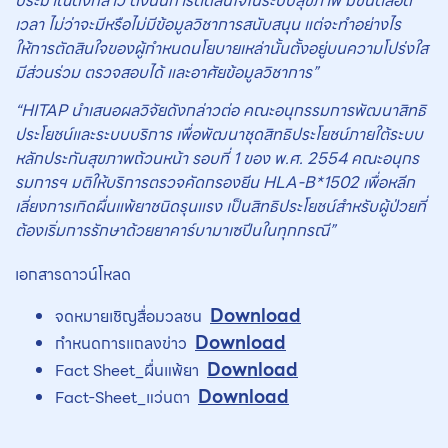
ประมาณดังกล่าว ดังนั้นการตัดสินใจในระบบสุขภาพ มีขึ้นตลอด
เวลา ไม่ว่าจะมีหรือไม่มีข้อมูลวิชาการสนับสนุน แต่จะทำอย่างไร
ให้การตัดสินใจของผู้กำหนดนโยบายเหล่านั้นตั้งอยู่บนความโปร่งใส
มีส่วนร่วม ตรวจสอบได้ และอาศัยข้อมูลวิชาการ”
“HITAP นำเสนอผลวิจัยดังกล่าวต่อ คณะอนุกรรมการพัฒนาสิทธิ
ประโยชน์และระบบบริการ เพื่อพัฒนาชุดสิทธิประโยชน์ภายใต้ระบบ
หลักประกันสุขภาพถ้วนหน้า รอบที่ 1 ของ พ.ศ. 2554 คณะอนุกร
รมการฯ มติให้บริการตรวจคัดกรองยีน HLA-B*1502 เพื่อหลีก
เลี่ยงการเกิดผื่นแพ้ยาชนิดรุนแรง เป็นสิทธิประโยชน์สำหรับผู้ป่วยที่
ต้องเริ่มการรักษาด้วยยาคาร์บามาเซปีนในทุกกรณี”
เอกสารดาวน์โหลด
Download
จดหมายเชิญสื่อมวลชน
Download
กำหนดการแถลงข่าว
Download
Fact Sheet_ผื่นแพ้ยา
Download
Fact-Sheet_แว่นตา