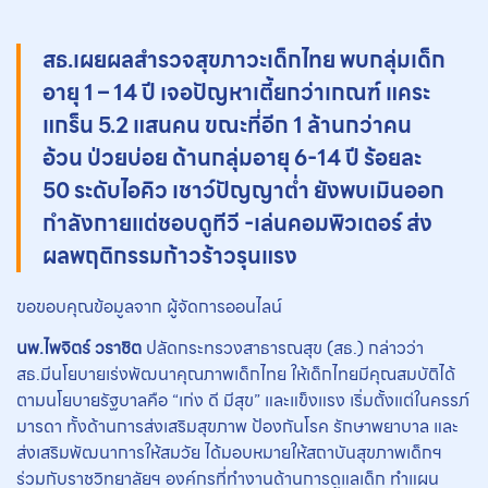
สธ.เผยผลสำรวจสุขภาวะเด็กไทย พบกลุ่มเด็ก
อายุ 1 – 14 ปี เจอปัญหาเตี้ยกว่าเกณฑ์ แคระ
แกร็น 5.2 แสนคน ขณะที่อีก 1 ล้านกว่าคน
อ้วน ป่วยบ่อย ด้านกลุ่มอายุ 6-14 ปี ร้อยละ
50 ระดับไอคิว เชาว์ปัญญาต่ำ ยังพบเมินออก
กำลังกายแต่ชอบดูทีวี -เล่นคอมพิวเตอร์ ส่ง
ผลพฤติกรรมก้าวร้าวรุนแรง
ขอขอบคุณข้อมูลจาก ผู้จัดการออนไลน์
นพ.ไพจิตร์ วราชิต
ปลัดกระทรวงสาธารณสุข (สธ.) กล่าวว่า
สธ.มีนโยบายเร่งพัฒนาคุณภาพเด็กไทย ให้เด็กไทยมีคุณสมบัติได้
ตามนโยบายรัฐบาลคือ “เก่ง ดี มีสุข” และแข็งแรง เริ่มตั้งแต่ในครรภ์
มารดา ทั้งด้านการส่งเสริมสุขภาพ ป้องกันโรค รักษาพยาบาล และ
ส่งเสริมพัฒนาการให้สมวัย ได้มอบหมายให้สถาบันสุขภาพเด็กฯ
ร่วมกับราชวิทยาลัยฯ องค์กรที่ทำงานด้านการดูแลเด็ก ทำแผน