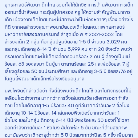
ยุทธศาสตร์พัฒนาเด็กไทย รวมทั้งให้นักวิชาการด้านพัฒนาการเด็ก
ออกมาชี้นำสังคม กระตุ้นผู้ปกครอง ครู ให้ความสำคัญพัฒนาการ
เด็ก เนื่องจากเด็กไทยขณะนี้มีสภาพน่าเป็นห่วงหลายๆ เรื่อง อย่างไร
ก็ดี จากผลสำรวจสุขภาพอนามัยของเด็กโดยคณะแพทยศาสตร์
มหาวิทยาลัยสงขลานครินทร์ ล่าสุดเมื่อ พ.ศ.2551-2552 โดย
สำรวจเด็ก 2 กลุ่ม คือกลุ่มปฐมวัยอายุ 1-5 ปี จำนวน 3,029 คน
และกลุ่มเด็กอายุ 6-14 ปี จำนวน 5,999 คน จาก 20 จังหวัด พบว่า
ครอบครัวไทยขณะนี้มีเด็กเฉลี่ยครอบครัวละ 2 คน ผู้เลี้ยงดูเป็นแม่
ร้อยละ 63 รองลงมาเป็นปู่ย่า ตายายร้อยละ 25 และพ่อร้อยละ 7 ผู้
เลี้ยงดูร้อยละ 50 จบประถมศึกษา และเด็กอายุ 3-5 ปี ร้อยละ76 อยู่
ในศูนย์พัฒนาเด็กเล็กหรือโรงเรียนอนุบาล
นพ.ไพจิตร์กล่าวต่อว่า ทั้งนี้ยังพบว่าเด็กไทยใช้เวลาในกิจกรรมที่ไม่
เคลื่อนไหวร่างกาย มากกว่าการวิ่งเล่นตามวัย หรือการออกกำลัง
กาย โดยในเด็กอายุ 1-5 ปีร้อยละ 40 ดูทีวีมากกว่าวันละ 2 ชั่วโมง
เด็กอายุ 10-14 ปีร้อยละ 14 เล่นคอมพิวเตอร์มากกว่าวันละ 1
ชั่วโมง และในกลุ่มเด็กอายุ 6-14 ปีมีเพียงร้อยละ 50 ของที่ใช้เวลา
ออกกำลังกายวันละ 1 ชั่วโมง สัปดาห์ละ 5 วัน ขณะที่ด้านสุขภาพ
อนามัยพบว่า เด็กอายุต่ำกว่า 5 ปี ป่วยมากกว่าปีละ 5 ครั้ง เพิ่มมาก