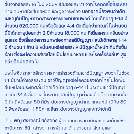
ขึ้นจากร้อยละ 16 ในปี 2539 เป็นร้อยละ 21 จากโรคติดเชื้อในระบบ
ทางเดินหายใจเช่นไขหวัด และอุจจาระร่วง
นอกจากนี้ยังพบว่าเด็ก
เผชิญกับปัญหาขาดสารอาหารและกินเกินพอดี โดยเด็กอายุ 1-14 ปี
จำนวน 520,000 คนหรือร้อยละ 4.4 ตัวเตี้ยกว่าเกณฑ์ ในจำนวน
นี้มีเด็กอายุน้อยกว่า 2 ปีจำนวน 18,000 คน ที่เตี้ยแคระแกร็นอย่าง
รุนแรง ซึ่งเสี่ยงต่อการบกพร่องทางสติปัญญา และมีเด็กอายุ 1-14
ปี จำนวน 1 ล้าน 8 หมื่นคนหรือร้อยละ 9 มีปัญหาน้ำหนักเกินถึงขั้น
อ้วน ซึ่งจะมีความเสี่ยงป่วยเป็นโรคเบาหวานและโรคเรื้อรังอื่นๆ สูง
กว่าเด็กปกติทั่วไป
นพ.ไพจิตร์กล่าวอีกว่า ผลการสำรวจด้านเชาว์ปัญญา พบว่า ในช่วง
14 ปีมานี้ค่าเฉลี่ยระดับเชาว์ปัญญาหรือไอคิวของเด็กไทยไม่ได้เพิ่ม
ขึ้นเหมือนประเทศอื่น โดยเด็กไทยอายุ 6-14 ปี มีระดับเชาว์ปัญญา
เท่ากับ 91.4 ซึ่งค่าเฉลี่ยระดับไอคิวปัญญาต่ำลงเมื่อเด็กอายุมากขึ้น
มีเด็กถึงร้อยละ 50 ที่มีระดับเชาว์ปัญญาต่ำกว่าเกณฑ์ปกติคือ 80
มีเพียงร้อยละ 11 ที่มีค่าเฉลี่ยระดับเชาว์ปัญญาสูงกว่าปกติ
ด้าน
พญ.ศิราภรณ์ สวัสดิวร
ผู้อำนวยการสถาบันสุขภาพเด็กแห่ง
ชาติมหาราชินี กล่าวว่า การพัฒนาด้านอารมณ์-สังคมและ