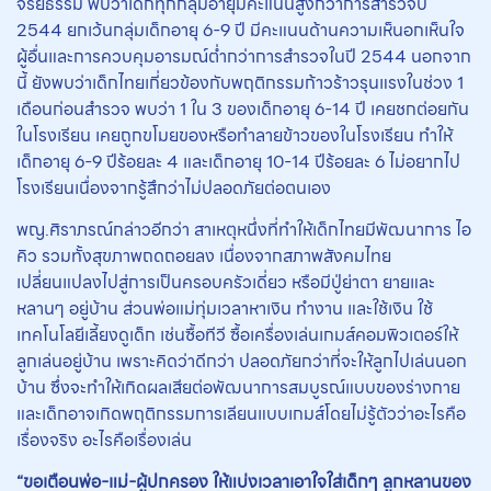
จริยธรรม พบว่าเด็กทุกกลุ่มอายุมีคะแนนสูงกว่าการสำรวจปี
2544 ยกเว้นกลุ่มเด็กอายุ 6-9 ปี มีคะแนนด้านความเห็นอกเห็นใจ
ผู้อื่นและการควบคุมอารมณ์ต่ำกว่าการสำรวจในปี 2544 นอกจาก
นี้ ยังพบว่าเด็กไทยเกี่ยวข้องกับพฤติกรรมก้าวร้าวรุนแรงในช่วง 1
เดือนก่อนสำรวจ พบว่า 1 ใน 3 ของเด็กอายุ 6-14 ปี เคยชกต่อยกัน
ในโรงเรียน เคยถูกขโมยของหรือทำลายข้าวของในโรงเรียน ทำให้
เด็กอายุ 6-9 ปีร้อยละ 4 และเด็กอายุ 10-14 ปีร้อยละ 6 ไม่อยากไป
โรงเรียนเนื่องจากรู้สึกว่าไม่ปลอดภัยต่อตนเอง
พญ.ศิราภรณ์กล่าวอีกว่า สาเหตุหนึ่งที่ทำให้เด็กไทยมีพัฒนาการ ไอ
คิว รวมทั้งสุขภาพถดถอยลง เนื่องจากสภาพสังคมไทย
เปลี่ยนแปลงไปสู่การเป็นครอบครัวเดี่ยว หรือมีปู่ย่าตา ยายและ
หลานๆ อยู่บ้าน ส่วนพ่อแม่ทุ่มเวลาหาเงิน ทำงาน และใช้เงิน ใช้
เทคโนโลยีเลี้ยงดูเด็ก เช่นซื้อทีวี ซื้อเครื่องเล่นเกมส์คอมพิวเตอร์ให้
ลูกเล่นอยู่บ้าน เพราะคิดว่าดีกว่า ปลอดภัยกว่าที่จะให้ลูกไปเล่นนอก
บ้าน ซึ่งจะทำให้เกิดผลเสียต่อพัฒนาการสมบูรณ์แบบของร่างกาย
และเด็กอาจเกิดพฤติกรรมการเลียนแบบเกมส์โดยไม่รู้ตัวว่าอะไรคือ
เรื่องจริง อะไรคือเรื่องเล่น
“ขอเตือนพ่อ-แม่-ผู้ปกครอง ให้แบ่งเวลาเอาใจใส่เด็กๆ ลูกหลานของ