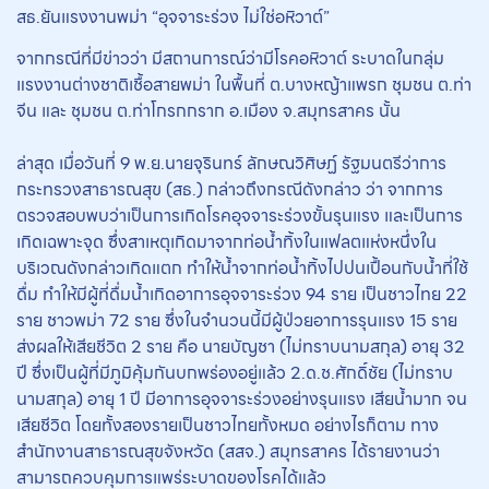
สธ.ยันแรงงานพม่า “อุจจาระร่วง ไม่ใช่อหิวาต์”
จากกรณีที่มีข่าวว่า มีสถานการณ์ว่ามีโรคอหิวาต์ ระบาดในกลุ่ม
แรงงานต่างชาติเชื้อสายพม่า ในพื้นที่ ต.บางหญ้าแพรก ชุมชน ต.ท่า
จีน และ ชุมชน ต.ท่าโกรกกราก อ.เมือง จ.สมุทรสาคร นั้น
ล่าสุด เมื่อวันที่ 9 พ.ย.นายจุรินทร์ ลักษณวิศิษฏ์ รัฐมนตรีว่าการ
กระทรวงสาธารณสุข (สธ.) กล่าวถึงกรณีดังกล่าว ว่า จากการ
ตรวจสอบพบว่าเป็นการเกิดโรคอุจจาระร่วงขั้นรุนแรง และเป็นการ
เกิดเฉพาะจุด ซึ่งสาเหตุเกิดมาจากท่อน้ำทิ้งในแฟลตแห่งหนึ่งใน
บริเวณดังกล่าวเกิดแตก ทำให้น้ำจากท่อน้ำทิ้งไปปนเปื้อนกับน้ำที่ใช้
ดื่ม ทำให้มีผู้ที่ดื่มน้ำเกิดอาการอุจจาระร่วง 94 ราย เป็นชาวไทย 22
ราย ชาวพม่า 72 ราย ซึ่งในจำนวนนี้มีผู้ป่วยอาการรุนแรง 15 ราย
ส่งผลให้เสียชีวิต 2 ราย คือ นายบัญชา (ไม่ทราบนามสกุล) อายุ 32
ปี ซึ่งเป็นผู้ที่มีภูมิคุ้มกันบกพร่องอยู่แล้ว 2.ด.ช.ศักดิ์ชัย (ไม่ทราบ
นามสกุล) อายุ 1 ปี มีอาการอุจจาระร่วงอย่างรุนแรง เสียน้ำมาก จน
เสียชีวิต โดยทั้งสองรายเป็นชาวไทยทั้งหมด อย่างไรก็ตาม ทาง
สำนักงานสาธารณสุขจังหวัด (สสจ.) สมุทรสาคร ได้รายงานว่า
สามารถควบคุมการแพร่ระบาดของโรคได้แล้ว