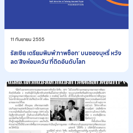
11 กันยายน 2555
รัสเซีย เตรียมพิมพ์′ภาพช็อก′ บนซองบุหรี่ หวัง
ลด′สิงห์อมควัน′ที่ติดอันดับโลก