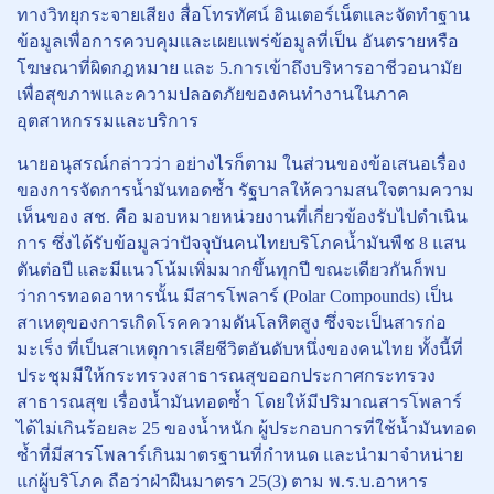
ทางวิทยุกระจายเสียง สื่อโทรทัศน์ อินเตอร์เน็ตและจัดทำฐาน
ข้อมูลเพื่อการควบคุมและเผยแพร่ข้อมูลที่เป็น อันตรายหรือ
โฆษณาที่ผิดกฎหมาย และ 5.การเข้าถึงบริหารอาชีวอนามัย
เพื่อสุขภาพและความปลอดภัยของคนทำงานในภาค
อุตสาหกรรมและบริการ
นายอนุสรณ์กล่าวว่า อย่างไรก็ตาม ในส่วนของข้อเสนอเรื่อง
ของการจัดการน้ำมันทอดซ้ำ รัฐบาลให้ความสนใจตามความ
เห็นของ สช. คือ มอบหมายหน่วยงานที่เกี่ยวข้องรับไปดำเนิน
การ ซึ่งได้รับข้อมูลว่าปัจจุบันคนไทยบริโภคน้ำมันพืช 8 แสน
ตันต่อปี และมีแนวโน้มเพิ่มมากขึ้นทุกปี ขณะเดียวกันก็พบ
ว่าการทอดอาหารนั้น มีสารโพลาร์ (Polar Compounds) เป็น
สาเหตุของการเกิดโรคความดันโลหิตสูง ซึ่งจะเป็นสารก่อ
มะเร็ง ที่เป็นสาเหตุการเสียชีวิตอันดับหนึ่งของคนไทย ทั้งนี้ที่
ประชุมมีให้กระทรวงสาธารณสุขออกประกาศกระทรวง
สาธารณสุข เรื่องน้ำมันทอดซ้ำ โดยให้มีปริมาณสารโพลาร์
ได้ไม่เกินร้อยละ 25 ของน้ำหนัก ผู้ประกอบการที่ใช้น้ำมันทอด
ซ้ำที่มีสารโพลาร์เกินมาตรฐานที่กำหนด และนำมาจำหน่าย
แก่ผู้บริโภค ถือว่าฝ่าฝืนมาตรา 25(3) ตาม พ.ร.บ.อาหาร