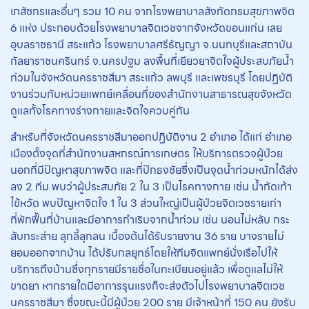
เภสัชกรและอื่นๆ รวม 10 คน จากโรงพยาบาลสังกัดกรมสุขภาพจิต
6 แห่ง ประกอบด้วยโรงพยาบาลจิตเวชจากจังหวัดขอนแก่น เลย
อุบลราชธานี สระแก้ว โรงพยาบาลศรีธัญญา จ.นนทบุรีและสถาบัน
กัลยาราชนครินทร์ จ.นครปฐม ลงพื้นที่เยียวยาจิตใจผู้ประสบภัยน้ำ
ท่วมในจังหวัดนครราชสีมา สระแก้ว ลพบุรี และเพชรบุรี โดยปฏิบัติ
งานร่วมกับหน่วยแพทย์เคลื่อนที่ของสำนักงานสาธารณสุขจังหวัด
ดูแลทั้งโรคทางร่างกายและจิตใจควบคู่กัน
สำหรับที่จังหวัดนครราชสีมาออกปฏิบัติงาน 2 อำเภอ ได้แก่ อำเภอ
เมืองตั้งจุดที่สำนักงานสหกรณ์การเกษตร ให้บริการตรวจผู้ป่วย
นอกที่มีปัญหาสุขภาพจิต และที่ปักธงชัยซึ่งเป็นจุดน้ำท่วมหนักได้ส่ง
ลง 2 ทีม พบว่าผู้ประสบภัย 2 ใน 3 เป็นโรคทางกาย เช่น น้ำกัดเท้า
ไข้หวัด พบปัญหาจิตใจ 1 ใน 3 ส่วนใหญ่เป็นผู้ป่วยจิตเวชรายเก่า
ที่พักฟื้นที่บ้านและมีอาการกำเริบจากน้ำท่วม เช่น นอนไม่หลับ กระ
สับกระส่าย ลุกลี้ลุกลน เบื้องต้นได้รับรายงาน 36 ราย บางรายไม่
ยอมออกจากบ้าน ได้ปรับกลยุทธ์โดยให้ทีมจิตแพทย์นั่งเรือไปให้
บริการถึงบ้านซึ่งทุกรายมีรายชื่อในทะเบียนอยู่แล้ว เพื่อดูแลไม่ให้
ขาดยา หากรายใดมีอาการรุนแรงก็จะส่งตัวไปโรงพยาบาลจิตเวช
นครราชสีมา ซึ่งขณะนี้มีผู้ป่วย 200 ราย มีเจ้าหน้าที่ 150 คน ยังรับ