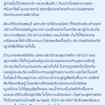
ผู้ป่วยในได้ตลอดเวลา และจะเพิ่มอีก 1 ทีมจากโรงพยาบาลพระ
ศรีมหาโพธิ์ อุบลราชธานี ออกเยียวยาอำเภอด้านตะวันออกของ
จังหวัดนครราชสีมาด้วย
ส่วนที่จังหวัดลพบุรี ออกบริการที่อำเภอเมือง ที่จังหวัดสระแก้วออก
บริการที่อำเภออรัญประเทศ รวมถึงตลาดโรงเกลือ พบผู้ประสบภัย
ประมาณร้อยละ 50 มีภาวะเครียด นอนไม่หลับ ทีมได้ให้ยาคลาย
เครียดและให้คำปรึกษาแนะนำช่วยเหลือเบื้องต้น เช่น ช่วยติดต่อแจ้ง
ญาติเพื่อให้สบายใจขึ้น
ด้านนายแพทย์อภิชัย มงคล อธิบดีกรมสุขภาพจิต กล่าวว่า กรม
สุขภาพจิต ได้ตั้งศูนย์วอร์รูมประเมินผลกระทบด้านสุขภาพจิตผู้
ประสบภัยน้ำท่วมวันต่อวัน อย่างไรก็ดี ในการดูแลจิตใจเบื้องต้น
ของผู้ประสบภัย ขอให้ประชาชนอยู่ด้วยความหวัง มองโลกในแง่ดี
ในที่สุดน้ำก็จะหยุดท่วม แม้ว่าจะมีความสูญเสียเกิดขึ้นมาก แต่ยังมี
สิ่งที่ยังเหลืออยู่ โดยเฉพาะชีวิตของตัวเองและคนใกล้เคียง
ญาติมิตร ไม่ได้สูญเสียทั้งหมด และน้ำท่วมเป็นภัยที่เกิดขึ้นจาก
ธรรมชาติเป็นเรื่องสุดวิสัย ไม่ใช่ความผิดของเรา โดยกรมสุขภาพจิต
ได้เปิดสายด่วนโทรฟรี หมายเลข 1323 และ1667 จัดจิตแพทย์และบุ