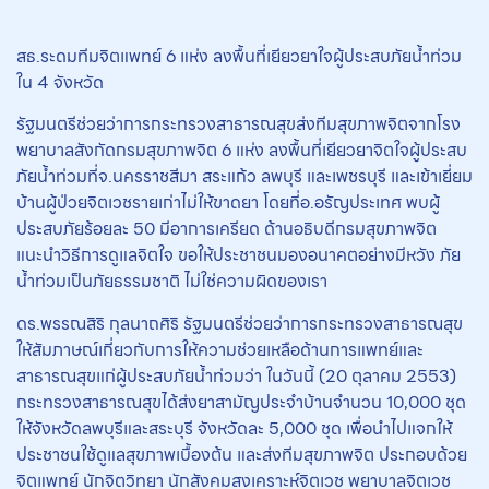
สธ.ระดมทีมจิตแพทย์ 6 แห่ง ลงพื้นที่เยียวยาใจผู้ประสบภัยน้ำท่วม
ใน 4 จังหวัด
รัฐมนตรีช่วยว่าการกระทรวงสาธารณสุขส่งทีมสุขภาพจิตจากโรง
พยาบาลสังกัดกรมสุขภาพจิต 6 แห่ง ลงพื้นที่เยียวยาจิตใจผู้ประสบ
ภัยน้ำท่วมที่จ.นครราชสีมา สระแก้ว ลพบุรี และเพชรบุรี และเข้าเยี่ยม
บ้านผู้ป่วยจิตเวชรายเก่าไม่ให้ขาดยา โดยที่อ.อรัญประเทศ พบผู้
ประสบภัยร้อยละ 50 มีอาการเครียด ด้านอธิบดีกรมสุขภาพจิต
แนะนำวิธีการดูแลจิตใจ ขอให้ประชาชนมองอนาคตอย่างมีหวัง ภัย
น้ำท่วมเป็นภัยธรรมชาติ ไม่ใช่ความผิดของเรา
ดร.พรรณสิริ กุลนาถศิริ รัฐมนตรีช่วยว่าการกระทรวงสาธารณสุข
ให้สัมภาษณ์เกี่ยวกับการให้ความช่วยเหลือด้านการแพทย์และ
สาธารณสุขแก่ผู้ประสบภัยน้ำท่วมว่า ในวันนี้ (20 ตุลาคม 2553)
กระทรวงสาธารณสุขได้ส่งยาสามัญประจำบ้านจำนวน 10,000 ชุด
ให้จังหวัดลพบุรีและสระบุรี จังหวัดละ 5,000 ชุด เพื่อนำไปแจกให้
ประชาชนใช้ดูแลสุขภาพเบื้องต้น และส่งทีมสุขภาพจิต ประกอบด้วย
จิตแพทย์ นักจิตวิทยา นักสังคมสงเคราะห์จิตเวช พยาบาลจิตเวช