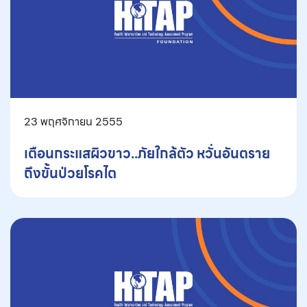
23 พฤศจิกายน 2555
เตือนกระแสผิวขาว..ภัยใกล้ตัว หวั่นอันตราย
ถึงขั้นป่วยโรคไต