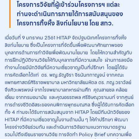
โครงการวิจัยที่ผู้เข้าร่วมโครงการฯ แต่ละ
ท่านจะดำเนินการภายใต้การสนับสนุนของ
โครงการทิ้งหิ้ง ลิงก์นโยบาย โดย สกว.
เมื่อวันที่ 9 มกราคม 2561 HITAP จัดปฐมนิเทศโครงการทิ้งหิ้ง
ลิงก์นโยบาย ซึ่งเป็นโครงการที่จัดขึ้นเพื่อพัฒนาศักยภาพของ
บุคลากรด้านการทำวิจัยเพื่อพัฒนานโยบาย โดยให้ความสำคัญกับ
การฝึกปฏิบัติงานวิจัยให้กับบุคลากรที่มีความสนใจ ผ่านการลงมือ
ทำงานโดยมีนักวิจัยที่มีความเชี่ยวชาญเป็นที่ปรึกษา โดยผู้ได้รับ
การคัดเลือกได้แก่ ดร. พญ.ธัญจิรา จิรนันทกาญจน์ จากคณะ
แพทยศาสตร์ศิริราชพยาบาล มหาวิทยาลัยมหิดล ดร. ภญ.วราวัลย์
จึงศิวะพรพงษ์ จากโรงพยาบาลทหารผ่านศึก คุณสายชล คล้อย
เอี่ยม จากกรมอนามัย และคุณอรรถพล ศรีชิษณุวรานนท์ จากศูนย์
การดำรงชีวิตอิสระของคนพิการพุทธมณฑล ซึ่งผู้ได้รับการคัดเลือก
ทั้ง 4 ท่านจะได้รับการสนับสนุนจาก HITAP โดยมีทีมนักวิจัยของ
HITAP ที่มีความเชี่ยวชาญในงานด้านนั้น ๆ ให้คำปรึกษา พัฒนา
โครงร่างวิจัยร่วมกัน และดำเนินการวิจัยตามแนวทางมาตรฐาน
รวมไปถึงเขียนรายงานวิจัย การจัดทำ Policy Brief บทความเพื่อ