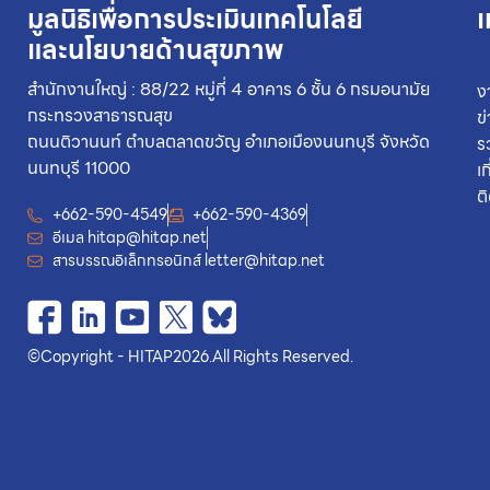
มูลนิธิเพื่อการประเมินเทคโนโลยี
เ
และนโยบายด้านสุขภาพ
สำนักงานใหญ่ : 88/22 หมู่ที่ 4 อาคาร 6 ชั้น 6 กรมอนามัย
ง
กระทรวงสาธารณสุข
ข
ถนนติวานนท์ ตำบลตลาดขวัญ อำเภอเมืองนนทบุรี จังหวัด
ร
นนทบุรี 11000
เ
ต
+662-590-4549
+662-590-4369
อีเมล
hitap@hitap.net
สารบรรณอิเล็กทรอนิกส์
letter@hitap.net
©
Copyright - HITAP
2026.
All Rights Reserved.