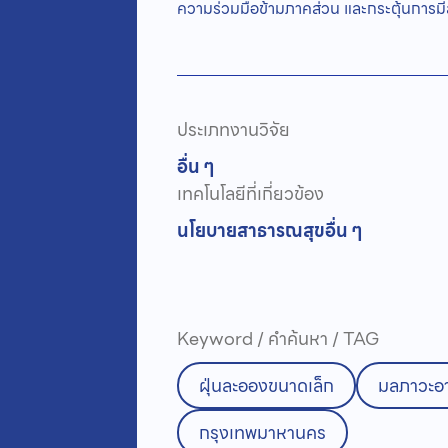
ความร่วมมือข้ามภาคส่วน และกระตุ้นการมี
ประเภทงานวิจัย
อื่น ๆ
เทคโนโลยีที่เกี่ยวข้อง
นโยบายสาธารณสุข
อื่น ๆ
Keyword / คำค้นหา / TAG
ฝุ่นละอองขนาดเล็ก
มลภาวะอ
กรุงเทพมาหานคร