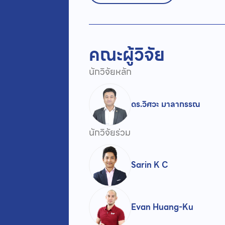
คณะผู้วิจัย
นักวิจัยหลัก
ดร.วิศวะ มาลากรรณ
นักวิจัยร่วม
Sarin K C
Evan Huang-Ku