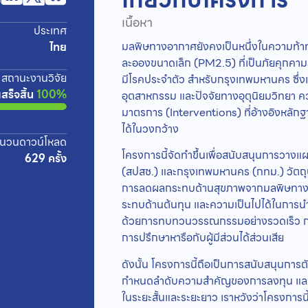
เนื้อหา
ประเทศ
มลพิษทางอากาศยังคงเป็นหนึ่งในความท้าทาย
ไทย
ละอองขนาดเล็ก (PM2.5) ที่เป็นภัยคุกคามร้า
สถานะงานวิจัย
มีโรคประจำตัว สำหรับกรุงเทพมหานคร ซึ
เสร็จสิ้น
100%
อุตสาหกรรม และปัจจัยทางอุตุนิยมวิทยา 
มาตรการ (Interventions) ที่อ้างอิงหลัก
ได้ในวงกว้าง
นวนดาวน์โหลด
โครงการนี้จัดทำขึ้นเพื่อสนับสนุนการวาง
629 ครั้ง
(สปสช.) และกรุงเทพมหานคร (กทม.) วัตถุป
การลดผลกระทบด้านสุขภาพจากมลพิษทางอาก
ระทบด้านต้นทุน และความเป็นไปได้ในกา
ด้วยการทบทวนวรรณกรรมอย่างรวดเร็ว กา
การปรึกษาหารือกับผู้มีส่วนได้ส่วนเสีย
ดังนั้น โครงการนี้ถือเป็นการสนับสนุนการ
กำหนดลำดับความสำคัญของการลงทุน และวา
ในระยะสั้นและระยะยาว เราหวังว่าโครงการน