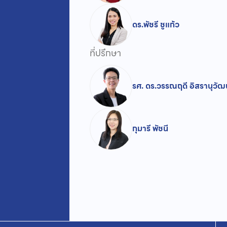
ดร.พัชรี ชูแก้ว
ที่ปรึกษา
รศ. ดร.วรรณฤดี อิสรานุวัฒน
กุมารี พัชนี