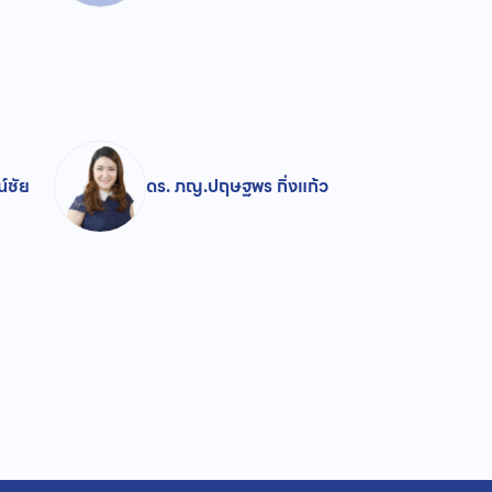
์ชัย
ดร. ภญ.ปฤษฐพร กิ่งแก้ว