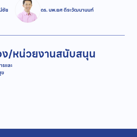
์ชัย
ดร. นพ.ยศ ตีระวัฒนานนท์
อง/
หน่วยงานสนับสนุน
ารและ
ุข