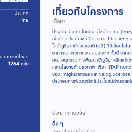
เกี่ยวกับโครงการ
ประเทศ
ไทย
เนื้อหา
ปัจจุบัน ประเทศไทยมีเอนไซม์ทดแทน (enz
เพื่อรักษาโรคโกเช่ร์ 2 รายการ ได้แก่ im
ในบัญชียาหลักแห่งชาติ (จ2) ที่มีเงื่อนไขในก
อาการรุนแรงทางระบบประสาท ทั้งนี้ จา
นวนดาวน์โหลด
คณะอนุกรรมการพัฒนาบัญชียาหลักแห่งชาต
1264 ครั้ง
และนโยบายด้านสุขภาพ หรือ HITAP ทบทวนข้
ของ imiglucerase และ velaglucerase ในเงื
ประกอบการพัฒนาสิทธิประโยชน์ด้านยาแก่ผู
ประเภทงานวิจัย
อื่น ๆ
เทคโนโลยีที่เกี่ยวข้อง