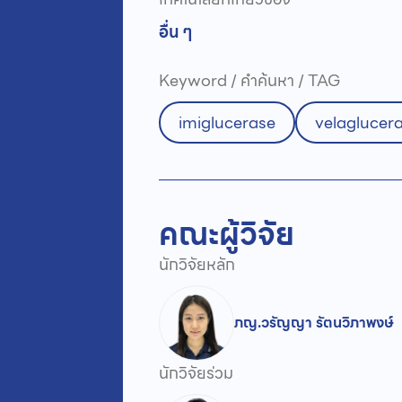
อื่น ๆ
Keyword / คำค้นหา / TAG
imiglucerase
velaglucer
คณะผู้วิจัย
นักวิจัยหลัก
ภญ.วรัญญา รัตนวิภาพงษ์
นักวิจัยร่วม