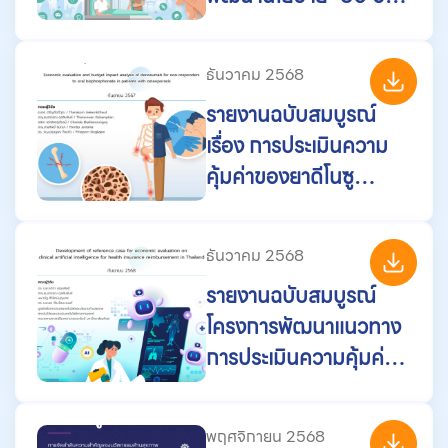
รักษาทุกที่ด้วยบัตร
ประชาชนใบเดียว” ใน
ธันวาคม 2568
พื้นที่กรุงเทพมหานคร
รายงานฉบับสมบูรณ์
เรื่อง การประเมินความ
คุ้มค่าของยาดีโนซู
แมบสําหรับการรักษาผู้
ป่วยโรคกระดูกพรุน ที่ไม่
ธันวาคม 2568
ตอบสนองต่อการรักษา
รายงานฉบับสมบูรณ์
ด้วยยาในกลุ่ม
โครงการพัฒนาแนวทาง
Bisphosphonate ชนิด
การประเมินความคุ้มค่า
รับประทาน
ของปัญญาประดิษฐ์
ทางการแพทย์ เพื่อบรรจุ
พฤศจิกายน 2568