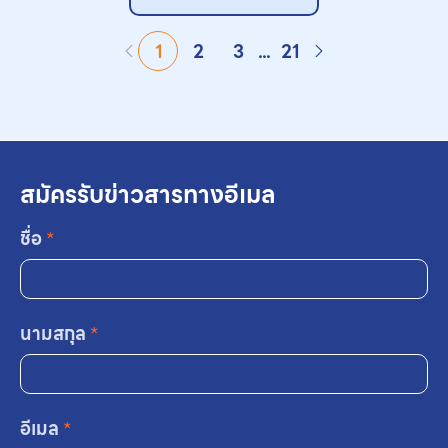
for Thai Traditional
Medicines and the
1
2
3
...
21
Path to Universal
Health Coverage
สมัครรับข่าวสารทางอีเมล
ชื่อ
*
นามสกุล
*
อีเมล
*