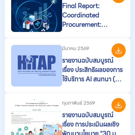
Final Report:
คุณค่าต่ำ (low-value
Coordinated
care) ในประเทศไทย
Procurement:
Lessons Learned
Globally, Potential
มีนาคม 2569
ASEAN Applications,
รายงานฉบับสมบูรณ์
and Implications for
เรื่อง ประสิทธิผลของการ
Antibiotic Access
ใช้บริการ AI สนทนา (แช
and Policy
ทบอท) ต่อความเชื่อมั่น
และการรับวัคซีน
กุมภาพันธ์ 2569
รายงานฉบับสมบูรณ์
เรื่อง การประเมินผลเชิง
พัฒนานโยบาย “30 บาท