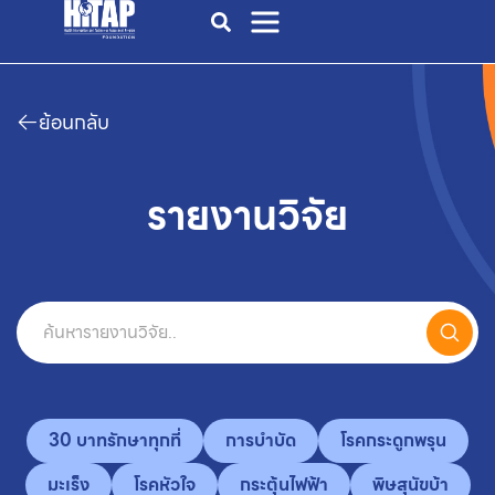
ย้อนกลับ
รายงานวิจัย
30 บาทรักษาทุกที่
การบำบัด
โรคกระดูกพรุน
มะเร็ง
โรคหัวใจ
กระตุ้นไฟฟ้า
พิษสุนัขบ้า