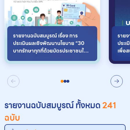
รายงานฉบับสมบูรณ์ เรื่อง การ
รายง
ประเมินผลเชิงพัฒนานโยบาย “30
ประเมิ
บาทรักษาทุกที่ด้วยบัตรประชาชนใบ
เพื่อ
เดียว” ในพื้นที่กรุงเทพมหานคร
สุขภ
รายงานฉบับสมบูรณ์ ทั้งหมด
241
ฉบับ