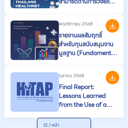
สามารถด้านการวิจัยและ
นโยบายด้านสุขภาพผ่าน
ภาคีเครือข่าย เพื่อขับ
พฤศจิกายน 2568
เคลื่อนการเจริญเติบโต
รายงานผลสัมฤทธิ์
และความเป็นเลิศใน
สำหรับทุนสนับสนุนงาน
ประเทศไทย (Thailand
มูลฐาน (Fundamental
HealthNet)
Fund) ปีงบประมาณ
พ.ศ. 2568
ตุลาคม 2568
Final Report:
Lessons Learned
from the Use of a
Real-Time
Monitoring System
12 / หน้า