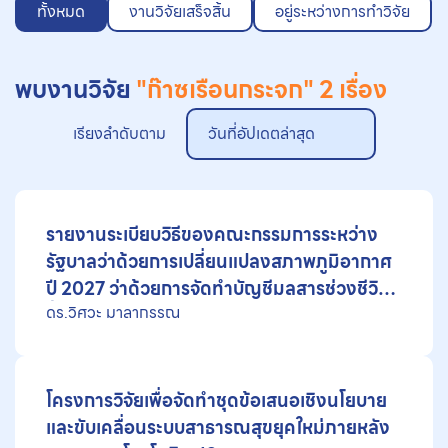
ทั้งหมด
งานวิจัยเสร็จสิ้น
อยู่ระหว่างการทำวิจัย
พบงานวิจัย
"ก๊าซเรือนกระจก"
2 เรื่อง
เรียงลำดับตาม
วันที่อัปเดตล่าสุด
รายงานระเบียบวิธีของคณะกรรมการระหว่าง
รัฐบาลว่าด้วยการเปลี่ยนแปลงสภาพภูมิอากาศ
ปี 2027 ว่าด้วยการจัดทำบัญชีมลสารช่วงชีวิต
ดร.วิศวะ มาลากรรณ
สั้นที่ส่งผลกระทบต่อสภาพภูมิอากาศ
โครงการวิจัยเพื่อจัดทำชุดข้อเสนอเชิงนโยบาย
และขับเคลื่อนระบบสาธารณสุขยุคใหม่ภายหลัง