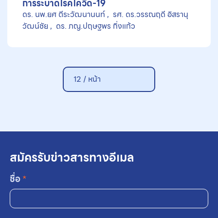
การระบาดโรคโควิด-19
ดร. นพ.ยศ ตีระวัฒนานนท์
รศ. ดร.วรรณฤดี อิสรานุ
วัฒน์ชัย
ดร. ภญ.ปฤษฐพร กิ่งแก้ว
12 / หน้า
สมัครรับข่าวสารทางอีเมล
ชื่อ
*