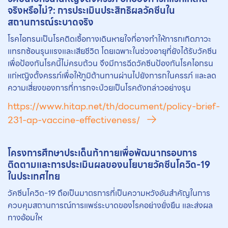
จริงหรือไม่?: การประเมินประสิทธิผล
วัคซีน
ใน
สถานการณ์ระบาดจริง
โรคไอกรนเป็นโรคติดเชื้อทางเดินหายใจที่อาจทําให้ทารกเกิดภาวะ
แทรกซ้อนรุนแรงและเสียชีวิต โดยเฉพาะในช่วงอายุที่ยังได้รับวัคซีน
เพื่อป้องกันโรคนี้ไม่ครบถ้วน จึงมีการฉีดวัคซีนป้องกันโรคไอกรน
แก่หญิงตั้งครรภ์เพื่อให้ภูมิต้านทานผ่านไปยังทารกในครรภ์ และลด
ความเสี่ยงของการที่ทารกจะป่วยเป็นโรคดังกล่าวอย่างรุน
https://www.hitap.net/th/document/policy-brief-
231-ap-vaccine-effectiveness/
โครงการศึกษาประเด็นท้าทายเพื่อพัฒนากรอบการ
ติดตามและการประเมินผลของนโยบาย
วัคซีน
โควิด-19
ในประเทศไทย
วัคซีนโควิด-19 ถือเป็นมาตรการที่เป็นความหวังอันสำคัญในการ
ควบคุมสถานการณ์การแพร่ระบาดของโรคอย่างยั่งยืน และส่งผล
ทางอ้อมให