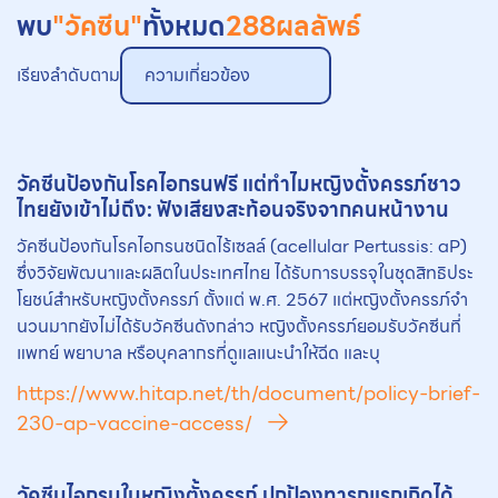
พบ
"วัคซีน"
ทั้งหมด
288
ผลลัพธ์
เรียงลำดับตาม
ความเกี่ยวข้อง
วัคซีน
ป้องกันโรคไอกรนฟรี แต่ทําไมหญิงตั้งครรภ์ชาว
ไทยยังเข้าไม่ถึง: ฟังเสียงสะท้อนจริงจากคนหน้างาน
วัคซีนป้องกันโรคไอกรนชนิดไร้เซลล์ (acellular Pertussis: aP)
ซึ่งวิจัยพัฒนาและผลิตในประเทศไทย ได้รับการบรรจุในชุดสิทธิประ
โยชน์สําหรับหญิงตั้งครรภ์ ตั้งแต่ พ.ศ. 2567 แต่หญิงตั้งครรภ์จํา
นวนมากยังไม่ได้รับวัคซีนดังกล่าว หญิงตั้งครรภ์ยอมรับวัคซีนที่
แพทย์ พยาบาล หรือบุคลากรที่ดูแลแนะนําให้ฉีด และบุ
https://www.hitap.net/th/document/policy-brief-
230-ap-vaccine-access/
วัคซีน
ไอกรนในหญิงตั้งครรภ์ ปกป้องทารกแรกเกิดได้