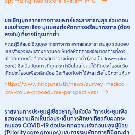
optimizing-healthcare-system-in-t...
ขอเชิญบุคลากรทางการแพทย์และสาธารณสุข ร่วมตอบ
แบบสำรวจ เรื่อง มุมมองต่อ
หัตถการ
หรือมาตรการ (ต้อง
สงสัย) ที่อาจมีคุณค่าต่ำ
คณะผู้วิจัยขอเชิญบุคลากรทางการแพทย์และสาธารณสุข ร่วมตอบ
แบบสำรวจและแสดงความคิดเห็นต่อหัตถการหรือมาตรการที่อาจ
เข้าลักษณะหรือต้องสงสัยว่าอาจมีคุณค่าต่ำ (อาจเป็น low-value
care) ซึ่งเป็นหัตถการที่ถูกกระทำขึ้นโดยไม่ก่อให้เกิดประโยชน์หรือ
เกิดประโยชน์เพียงเล็กน้อยเมื่อเทียบกับค่าใช้จ่าย หรือไม่มีความคุ้มค่
https://www.hitap.net/th/news/survey-medical-
low-value-procedures-perspectives/
รายงานการประชุมผู้เชี่ยวชาญในหัวข้อ “การประชุมเพื่อ
แสดงความคิดเห็นต่อประเด็นการศึกษาเกี่ยวกับผลกระ
ทบของ COVID-19 ต่อประเภทความเร่งด่วนของผู้ป่วย
(Priority care groups) และการระบุ
หัตถการ
ที่มีคุณค่า