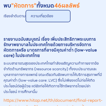
พบ
"หัตถการ"
ทั้งหมด
46
ผลลัพธ์
เรียงลำดับตาม
ความเกี่ยวข้อง
รายงานฉบับสมบูรณ์ เรื่อง เพิ่มประสิทธิภาพระบบการ
รักษาพยาบาลในประเทศไทยด้วยการบริหารจัดการ
หัตถการ
หรือ มาตรการที่อาจมีคุณค่าต่ำ (low-value
care) ในประเทศไทย
ระบบสาธารณสุขของประเทศไทยกำลังเผชิญความท้าทายจากข้อ
จำกัดด้านทรัพยากร (resource scarcity) ทั้งงบประมาณและ
บุคลากรทางการแพทย์ ขณะเดียวกันยังพบการให้บริการสุขภาพที่มี
คุณค่าต่ำ (low-value care: LVC) ซึ่งไม่เพียงแต่ไม่ก่อให้เกิด
ประโยชน์ต่อผู้ป่วย แต่ยังก่อให้เกิดการใช้ทรัพยากรโดยเปล่า
ประโยชน์ การศึกษานี้ม
https://www.hitap.net/th/document/final-report-