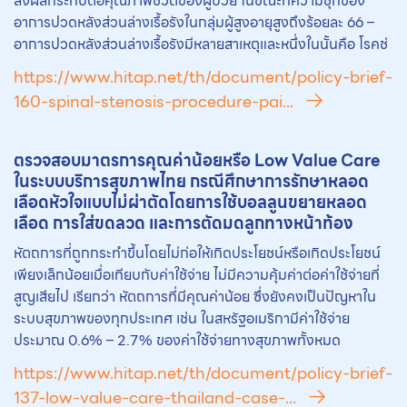
ส่งผลกระทบต่อคุณภาพชีวิตของผู้ป่วย ในขณะที่ความชุกของ
อาการปวดหลังส่วนล่างเรื้อรังในกลุ่มผู้สูงอายุสูงถึงร้อยละ 66 –
อาการปวดหลังส่วนล่างเรื้อรังมีหลายสาเหตุและหนึ่งในนั้นคือ โรคช่
https://www.hitap.net/th/document/policy-brief-
160-spinal-stenosis-procedure-pai...
ตรวจสอบมาตรการคุณค่าน้อยหรือ Low Value Care
ในระบบบริการสุขภาพไทย กรณีศึกษาการรักษาหลอด
เลือดหัวใจแบบไม่ผ่าตัดโดยการใช้บอลลูนขยายหลอด
เลือด การใส่ขดลวด และการตัดมดลูกทางหน้าท้อง
หัตถการที่ถูกกระทำขึ้นโดยไม่ก่อให้เกิดประโยชน์หรือเกิดประโยชน์
เพียงเล็กน้อยเมื่อเทียบกับค่าใช้จ่าย ไม่มีความคุ้มค่าต่อค่าใช้จ่ายที่
สูญเสียไป เรียกว่า หัตถการที่มีคุณค่าน้อย ซึ่งยังคงเป็นปัญหาใน
ระบบสุขภาพของทุกประเทศ เช่น ในสหรัฐอเมริกามีค่าใช้จ่าย
ประมาณ 0.6% – 2.7% ของค่าใช้จ่ายทางสุขภาพทั้งหมด
https://www.hitap.net/th/document/policy-brief-
137-low-value-care-thailand-case-...