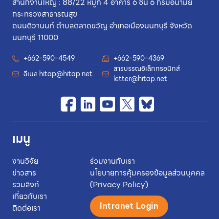
สำนักงานใหญ่ : 88/22 หมู่ที่ 4 อาคาร 6 ชั้น 6 กรมอนามัย
กระทรวงสาธารณสุข
ถนนติวานนท์ ตำบลตลาดขวัญ อำเภอเมืองนนทบุรี จังหวัด
นนทบุรี 11000
+662-590-4549
+662-590-4369
สารบรรณอิเล็กทรอนิกส์
อีเมล
hitap@hitap.net
letter@hitap.net
เมนู
งานวิจัย
ร่วมงานกับเรา
ข่าวสาร
นโยบายการคุ้มครองข้อมูลส่วนบุคคล
รวมลิงก์
(Privacy Policy)
เกี่ยวกับเรา
Intranet Login
ติดต่อเรา