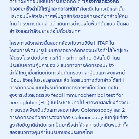
ตายที่จะเกิดขึ้นให้เป็นการมีชีวิตที่ดีได้
“โครงการตรวจคัด
กรองมะเร็งลำไส้ใหญ่และทวารหนัก”
คือหนึ่งในกรณีเหล่านั้น
และตอนนี้หลังประกาศเพิ่มชุดสิทธิตรวจคักรองดังกล่าวให้คน
ไทย โครงการดังกล่าวดำเนินการนำร่องในพื้นที่ต้นแบบเป็นผล
สำเร็จและกำลังขยายต่อไปทั่วประเทศ
โครงการดังกล่าวนั้นสอดคล้องกับงานวิจัย HITAP ใน
โครงการพัฒนารูปแบบการตรวจคัดกรองมะเร็งลำไส้ใหญ่และ
ไส้ตรงในระดับประชากรที่มีการทำการศึกษาวิจัยในปี โดย
ประเมินความคุ้มค่าของ 2 แนวทางการคัดกรองมะเร็ง
ลำไส้ใหญ่เมื่อเทียบกับการไม่คัดกรอง และผู้ป่วยมาพบแพทย์
เมื่อมะเร็งอยู่ในระยะลุกลามแล้ว โดยแนวทางดังกล่าวได้แก่ 1
การคัดกรองแบบปูพรมด้วยการตรวจหาเม็ดเลือดแดงใน
อุจจาระด้วยชุดตรวจ fecal Immunochemical test for
hemoglobin (FIT) ในประชาชนทั่วไป หากพบผลเสี่ยงต้องรับ
การตรวจเพิ่มเติมด้วยการส่องกล้อง Colonoscopy และ 2
การคัดกรองด้วยการส่องกล้อง Colonoscopy ในกลุ่มเสี่ยง
สูง คือมีญาติลำดับแรกเป็นมะเร็งลำไส้ผลการประเมินพบว่าทั้ง
สองแนวทางคุ้มค่าในบริบทของประเทศไทย