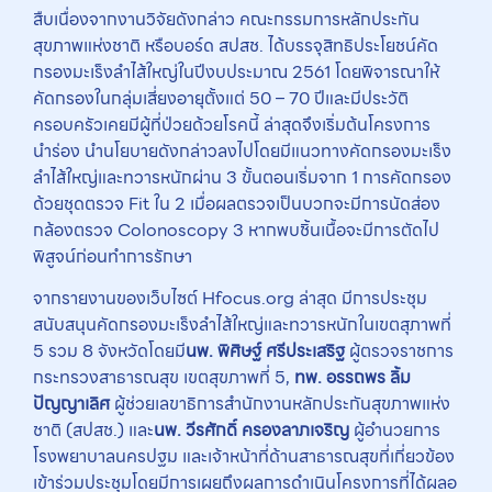
สืบเนื่องจากงานวิจัยดังกล่าว คณะกรรมการหลักประกัน
สุขภาพแห่งชาติ หรือบอร์ด สปสช. ได้บรรจุสิทธิประโยชน์คัด
กรองมะเร็งลำไส้ใหญ่ในปีงบประมาณ 2561 โดยพิจารณาให้
คัดกรองในกลุ่มเสี่ยงอายุตั้งแต่ 50 – 70 ปีและมีประวัติ
ครอบครัวเคยมีผู้ที่ป่วยด้วยโรคนี้ ล่าสุดจึงเริ่มต้นโครงการ
นำร่อง นำนโยบายดังกล่าวลงไปโดยมีแนวทางคัดกรองมะเร็ง
ลำไส้ใหญ่และทวารหนักผ่าน 3 ขั้นตอนเริ่มจาก 1 การคัดกรอง
ด้วยชุดตรวจ Fit ใน 2 เมื่อผลตรวจเป็นบวกจะมีการนัดส่อง
กล้องตรวจ Colonoscopy 3 หากพบชิ้นเนื้อจะมีการตัดไป
พิสูจน์ก่อนทำการรักษา
จากรายงานของเว็บไซต์ Hfocus.org ล่าสุด มีการประชุม
สนับสนุนคัดกรองมะเร็งลำไส้ใหญ่และทวารหนักในเขตสุภาพที่
5 รวม 8 จังหวัดโดยมี
นพ. พิศิษฐ์ ศรีประเสริฐ
ผู้ตรวจราชการ
กระทรวงสาธารณสุข เขตสุขภาพที่ 5,
ทพ. อรรถพร ลิ้ม
ปัญญาเลิศ
ผู้ช่วยเลขาธิการสำนักงานหลักประกันสุขภาพแห่ง
ชาติ (สปสช.) และ
นพ. วีรศักดิ์ ครองลาภเจริญ
ผู้อำนวยการ
โรงพยาบาลนครปฐม และเจ้าหน้าที่ด้านสาธารณสุขที่เกี่ยวข้อง
เข้าร่วมประชุมโดยมีการเผยถึงผลการดำเนินโครงการที่ได้ผลอ