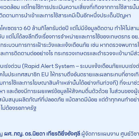
วดล้อม แต่ไทยใช้การประเมินความเสี่ยงที่เกิดจากการใช้สารนั้น 
บติดตามการนำเข้าและการใช้สารเคมีเป็นอีกหนึ่งประเด็นปัญหา
ลโคเซตราว 60 ล้านกิโลกรัมต่อปี แต่ไม่มีข้อมูลติดตาม ทำให้ไม่สา
2 ฉบับ แต่ไม่ได้ลงลึกถึงเรื่องการจำหน่ายและการใช้ของเกษตรกร อย
กับกระบวนการการเฝ้าระวังและแจ้งเตือนภัย เช่น หากตรวจพบกา
และการติดตามต่ออย่างไร กระทรวงเกษตรและตำรวจจะเข้ามามีส่ว
บเร่งด่วน (Rapid Alert System – ระบบแจ้งเตือนภัยแบบเร่งด
ิโภคในประเทศสมาชิก EU ให้ทราบถึงอันตรายและผลกระทบที่อาจเกิดข
รใช้และการโฆษณาสินค้าเหล่านั้นได้อย่างทันท่วงที) ที่จะมาช่วย
า และต้องมีการเผยแพร่ข้อมูลให้สังคมตื่นตัวด้วย ในส่วนของผู้
สนับสนุนผลิตภัณฑ์ที่ปลอดภัย แม้ตลาดมีน้อย แต่ถ้าทุกคนทำอย่า
ไม่ต้องรอภาครัฐ
ิญ
ผศ. ภญ. ดร.นิยดา เกียรติยิ่งอังศุลี
ผู้จัดการแผนงาน ศูนย์วิ