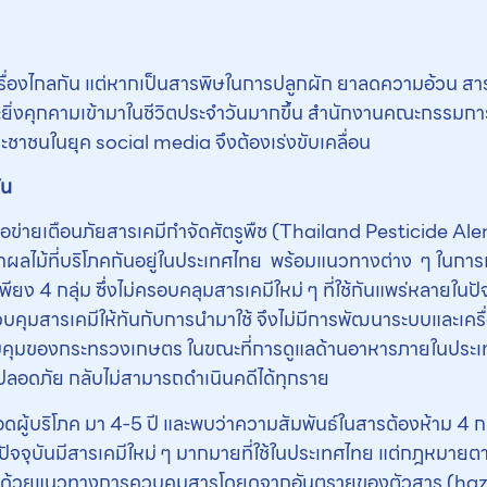
รื่องไกลกัน แต่หากเป็นสารพิษในการปลูกผัก ยาลดความอ้วน สารพิษ
้จะยิ่งคุกคามเข้ามาในชีวิตประจำวันมากขึ้น สำนักงานคณะกรรมก
ชาชนในยุค social media จึงต้องเร่งขับเคลื่อน
ัน
อข่ายเตือนภัยสารเคมีกำจัดศัตรูพืช (Thailand Pesticide Ale
ลไม้ที่บริโภคกันอยู่ในประเทศไทย พร้อมแนวทางต่าง ๆ ในการ
ยง 4 กลุ่ม ซึ่งไม่ครอบคลุมสารเคมีใหม่ ๆ ที่ใช้กันแพร่หลายใน
ุมสารเคมีให้ทันกับการนำมาใช้ จึงไม่มีการพัฒนาระบบและเครื
บคุมของกระทรวงเกษตร ในขณะที่การดูแลด้านอาหารภายในประเทศอย
ปลอดภัย กลับไม่สามารถดำเนินคดีได้ทุกราย
อดผู้บริโภค มา 4-5 ปี และพบว่าความสัมพันธ์ในสารต้องห้าม 4 ก
ัจจุบันมีสารเคมีใหม่ ๆ มากมายที่ใช้ในประเทศไทย แต่กฎหมายตามไ
หาด้วยแนวทางการควบคุมสารโดยดูจากอันตรายของตัวสาร (haza