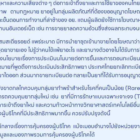
หาและความเสี่ยงต่าง ๆ ต่อการเข้าถึงยาและการใช้ยาของคนไทย ประ
 ตามกฎหมาย ยาอยู่ในกลุ่มผลิตภัณฑ์ที่ต้องขออนุญาตโฆษณา 
ละขั้นตอนการทำงานที่ล่าช้าของ อย. แถมผู้ผลิตยังใช้การโฆ
อินเตอร์เน็ต เช่น การขายยาลดความอ้วนซึ่งส่งผลกระทบจนถึง
สมสเตียรอยด์ แพร่ระบาด มีการนำยาชุดเข้ามาขายโดยโฆษณาว่าแ
ยาขายเอง ไม่รู้ว่าคนไข้แพ้ยาอะไร และยาบางตัวอาจไม่ได้รับการข
นโยบายเรื่องการประเมินนโนบายต่อการขึ้นและการถอนทะเบียนย
กฎหมายที่พูดถึงการประเมินประสิทธิภาพยา ประเทศไทยยกเลิกทะเบี
ยาใดออก ส่วนมากขายทะเบียนต่อ กลายเป็นยาที่ได้รับการอนุญาต
ย. ยังขาดกลไกควบคุมกลุ่มยากำพร้าสำหรับโรคที่คนเป็นน้อย (Rar
มารถควบคุมยากลุ่มใหม่ เช่น ยาที่มีการรักษาแบบเฉพาะเจาะจง
การเข้าถึงยาใหม่ และความก้าวหน้าทางวิทยาศาสตร์เทคโนโลยีอื
งผู้บริโภคที่มีประสิทธิภาพมากขึ้น ควรปรับปรุงดังนี้
์กลางเรื่องการคุ้มครองผู้บริโภค แม้จะมอบอำนาจไปยังหน่วยงานที
อมูลและมองภาพรวมการคุ้มครองผู้บริโภคได้