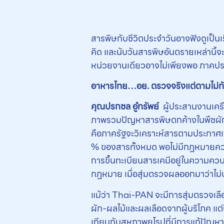
สารพิษกับชีวิตประจำวันอาจฟังดูเป็นเ
คิด และนับวันสารพิษอันตรายเหล่านี
หน่วยงานเดียวอาจไม่เพียงพอ ภาคประ
อาหารไทย…อย. ตรวจจริงแต่ตามไม่ท
คุณปรกชล อู๋ทรัพย์
ผู้ประสานงานเครื
ภาพรวมปัญหาสารพิษตกค้างในพืชผักผ
คือภาครัฐจะวิเคราะห์สารตามประกาศเพี
% ของสารทั้งหมด พอไม่มีกฎหมายควบค
การขึ้นทะเบียนสารเคมีอยู่ในความคว
กฎหมาย เมื่อสุ่มตรวจผลออกมาว่าไม่
แม้ว่า Thai-PAN จะมีการสุ่มตรวจเลื
ผัก-ผลไม้และผลเลือดจากผู้บริโภค แต่ป
เทียบกับสหภาพยุโรปที่มีการแก้ปัญ