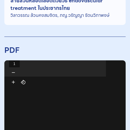
สายสวนหลอดเลือดด้วยวิธี endovascular
treatment ในประชากรไทย
วิลาวรรณ ล้วนคงสมจิตร, ภญ.วรัญญา รัตนวิภาพงษ์
PDF