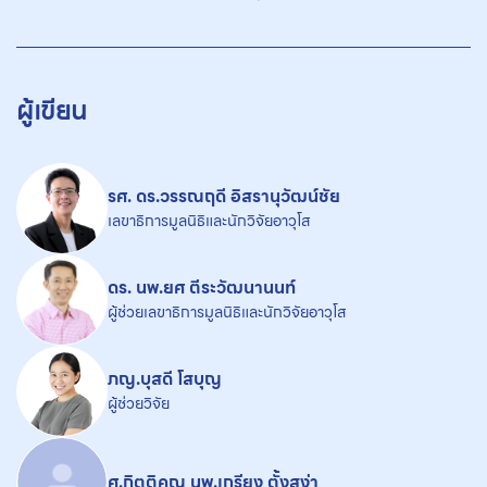
ผู้เขียน
รศ. ดร.วรรณฤดี อิสรานุวัฒน์ชัย
เลขาธิการมูลนิธิและนักวิจัยอาวุโส
ดร. นพ.ยศ ตีระวัฒนานนท์
ผู้ช่วยเลขาธิการมูลนิธิและนักวิจัยอาวุโส
ภญ.บุสดี โสบุญ
ผู้ช่วยวิจัย
ศ.กิตติคุณ นพ.เกรียง ตั้งสง่า