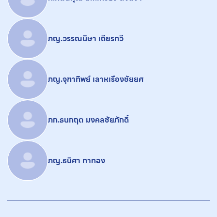
ภญ.วรรณนิษา เถียรทวี
ภญ.จุฑาทิพย์ เลาหเรืองชัยยศ
ภก.ธนกฤต มงคลชัยภักดิ์
ภญ.ธนิศา ทาทอง