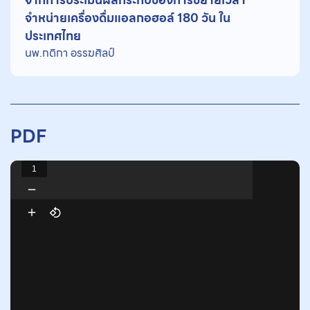
จำหน่ายเครื่องดื่มแอลกอฮอล์ 180 วัน ใน
ประเทศไทย
นพ.กติกา อรรฆศิลป์
PDF