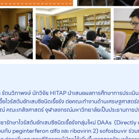
 รัตนวิภาพงษ์ นักวิจัย HITAP นำเสนอผลการศึกษาการประเมิ
อไวรัสตับอักเสบซีชนิดเรื้อรัง ต่อคณะทำงานด้านเศรษฐศาสตร์ส
รณ์ คณะเภสัชศาสตร์ จุฬาลงกรณ์มหาวิทยาลัยเป็นประธานการปร
กษาไวรัสตับอักเสบซีชนิดเรื้อรังกลุ่มใหม่ DAAs (Directly ac
่วมกับ peginterferon alfa และ ribavirin 2) sofosbuvir ร่ว