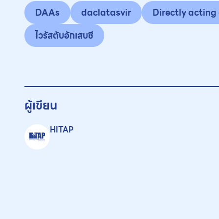
DAAs
daclatasvir
Directly acting 
ไวรัสตับอักเสบซี
ผู้เขียน
HITAP