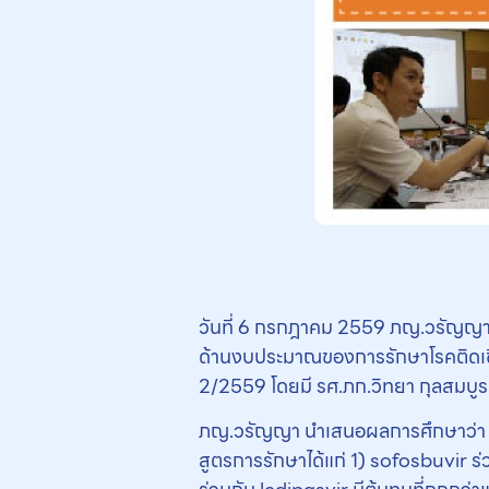
วันที่ 6 กรกฎาคม 2559 ภญ.วรัญญา
ด้านงบประมาณของการรักษาโรคติดเชื้
2/2559 โดยมี รศ.ภก.วิทยา กุลสมบู
ภญ.วรัญญา นำเสนอผลการศึกษาว่า ยารั
สูตรการรักษาได้แก่ 1) sofosbuvir ร