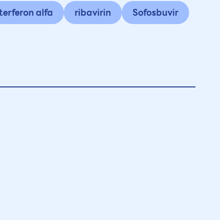
terferon alfa
ribavirin
Sofosbuvir