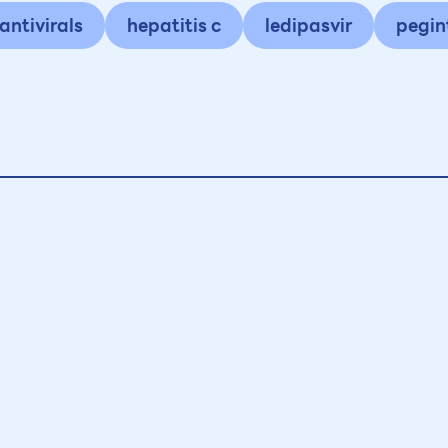
antivirals
hepatitis c
ledipasvir
pegin