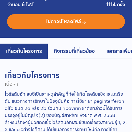
จำนวน 6 ไฟล์
1114 ครั้ง
ไปดาวน์โหลดไฟล์
เกี่ยวกับโครงการ
กิจกรรมที่เกี่ยวข้อง
เอกสารเพิ่ม
เกี่ยวกับโครงการ
เนื้อหา
ไวรัสตับอักเสบซีเป็นสาเหตุสำคัญที่ก่อให้เกิดโรคตับแข็งและมะเร็ง
ตับ แนวทางการรักษาในปัจจุบันคือ การใช้ยา ยา peginterferon
alfa ชนิด 2a หรือ 2b ร่วมกับ ribavirin ยาดังกล่าวนี้ได้รับการ
บรรจุอยู่ในบัญชี จ(2) ของบัญชียาหลักแห่งชาติ พ.ศ. 2558
สำหรับรักษาผู้ป่วยติดเชื้อไวรัสตับอักเสบซีชนิดเรื้อรังสายพันธุ์ 1, 2,
3 และ 6 อย่างไรก็ตาม ได้มีแนวทางการรักษาใหม่คือ การใช้ยา