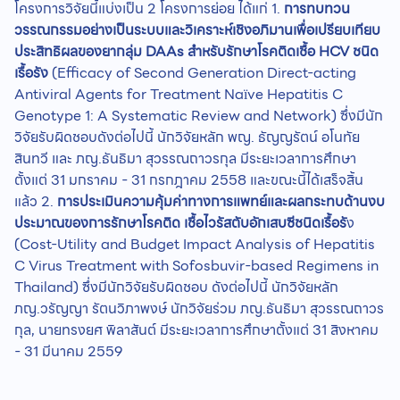
โครงการวิจัยนี้แบ่งเป็น 2 โครงการย่อย ได้แก่ 1.
การทบทวน
วรรณกรรมอย่างเป็นระบบและวิเคราะห์เชิงอภิมานเพื่อเปรียบเทียบ
ประสิทธิผลของยากลุ่ม DAAs สำหรับรักษาโรคติดเชื้อ HCV ชนิด
เรื้อรัง
(Efficacy of Second Generation Direct-acting
Antiviral Agents for Treatment Naïve Hepatitis C
Genotype 1: A Systematic Review and Network) ซึ่งมีนัก
วิจัยรับผิดชอบดังต่อไปนี้ นักวิจัยหลัก พญ. ธัญญรัตน์ อโนทัย
สินทวี และ ภญ.ธันธิมา สุวรรณถาวรกุล มีระยะเวลาการศึกษา
ตั้งแต่ 31 มกราคม - 31 กรกฎาคม 2558 และขณะนี้ได้เสร็จสิ้น
แล้ว 2.
การประเมินความคุ้มค่าทางการแพทย์และผลกระทบด้านงบ
ประมาณของการรักษาโรคติด เชื้อไวรัสตับอักเสบซีชนิดเรื้อรั
ง
(Cost-Utility and Budget Impact Analysis of Hepatitis
C Virus Treatment with Sofosbuvir-based Regimens in
Thailand) ซึ่งมีนักวิจัยรับผิดชอบ ดังต่อไปนี้ นักวิจัยหลัก
ภญ.วรัญญา รัตนวิภาพงษ์ นักวิจัยร่วม ภญ.ธันธิมา สุวรรณถาวร
กุล, นายทรงยศ พิลาสันต์ มีระยะเวลาการศึกษาตั้งแต่ 31 สิงหาคม
- 31 มีนาคม 2559