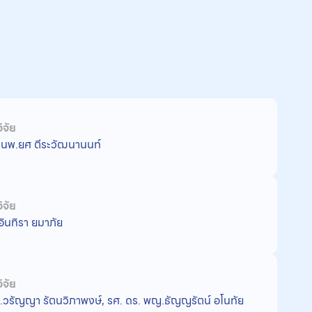
ิจัย
 นพ.ยศ ตีระวัฒนานนท์
ิจัย
อินทิรา ยมาภัย
ิจัย
วรัญญา รัตนวิภาพงษ์, รศ. ดร. พญ.ธัญญรัตน์ อโนทัย