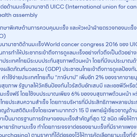
รต่อต้านมะเร็งนานาชาติ UICC (International union for canc
ealth assembly
ึกษาพิเศษด้านการควบคุมมะเร็ง และหัวหน้าฝ่ายตรวจกองมะเร็ง 
HO)
ชุมนานาชาติด้านมะเร็งWorld cancer congress 2016 ของ UICC
การทำให้ประชากรเข้าถึงการดูแลมะเร็งอย่างทั่วถึงเป็นตัวอย่า
ชาติว่าประเทศไทยมีระบบประกันสุขภาพถ้วนหน้า โดยที่มีงบประม
ผลิตภัณฑ์มวลรวม (GDP) ประชาชนไทยเข้าถึงการดูแลป้องกัน 
ค่าใช้จ่ายประเทศไทยเก็บ “ภาษีบาป” เพิ่มอีก 2% ของราคาขายบุหร
มสุขภาพ รัฐบาลให้วัคซีนป้องกันไวรัสตับอักเสบบี และเอชพีวีหรื
ามะเร็งฟรี โดยใช้งบประมาณเพียง 6% ของงบสุขภาพถ้วนหน้า หร
ศไทยประสบความสำเร็จ โดยการบริหารที่มีประสิทธิภาพหลายประการ
่ยวชาญด้านสถิติมะเร็งโดยเฉพาะมากกว่า 15 ปี แพทย์ผู้เชี่ยวชาญด
เป็นมาตรฐานการรักษาของมะเร็งสำคัญที่สุด 12 ชนิด เพื่อให้การ
ดหายารักษามะเร็ง ทำโดยการเจรจาต่อรองยามะเร็งที่มีราคาแพง
 purchasing) ตามราคาที่ได้ต่อรองไว้ให้การคัดเลือกยามะเร็งที