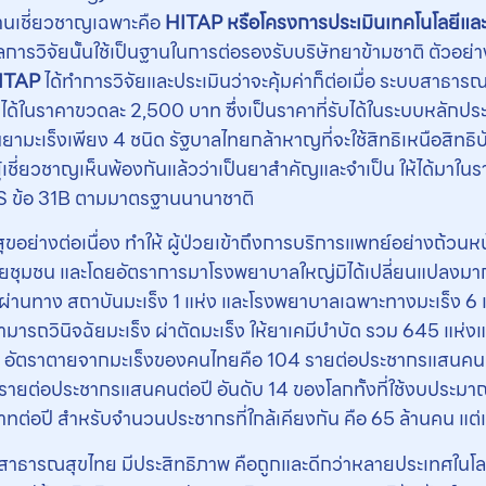
นเชี่ยวชาญเฉพาะคือ
HITAP หรือโครงการประเมินเทคโนโลยีแล
การวิจัยนั้นใช้เป็นฐานในการต่อรองรับบริษัทยาข้ามชาติ ตัวอย่า
ITAP
ได้ทำการวิจัยและประเมินว่าจะคุ้มค่าก็ต่อเมื่อ ระบบสาธ
ด้ในราคาขวดละ 2,500 บาท ซึ่งเป็นราคาที่รับได้ในระบบหลักปร
เป็นยามะเร็งเพียง 4 ชนิด รัฐบาลไทยกล้าหาญที่จะใช้สิทธิเหนือสิ
่ผู้เชี่ยวชาญเห็นพ้องกันแล้วว่าเป็นยาสำคัญและจำเป็น ให้ได้มาใ
IPS ข้อ 31B ตามมาตรฐานนานาชาติ
งต่อเนื่อง ทำให้ ผู้ป่วยเข้าถึงการบริการแพทย์อย่างถ้วนหน้า 
มัยชุมชน และโดยอัตราการมาโรงพยาบาลใหญ่มิได้เปลี่ยนแปลงมากในช่
งผ่านทาง สถาบันมะเร็ง 1 แห่ง และโรงพยาบาลเฉพาะทางมะเร็ง 6 
มารถวินิจฉัยมะเร็ง ผ่าตัดมะเร็ง ให้ยาเคมีบำบัด รวม 645 แห่ง
าย อัตราตายจากมะเร็งของคนไทยคือ 104 รายต่อประชากรแสนคนต่อ
ายต่อประชากรแสนคนต่อปี อันดับ 14 ของโลกทั้งที่ใช้งบประมาณ
ต่อปี สำหรับจำนวนประชากรที่ใกล้เคียงกัน คือ 65 ล้านคน แต่เร
ะสาธารณสุขไทย มีประสิทธิภาพ คือถูกและดีกว่าหลายประเทศในโล