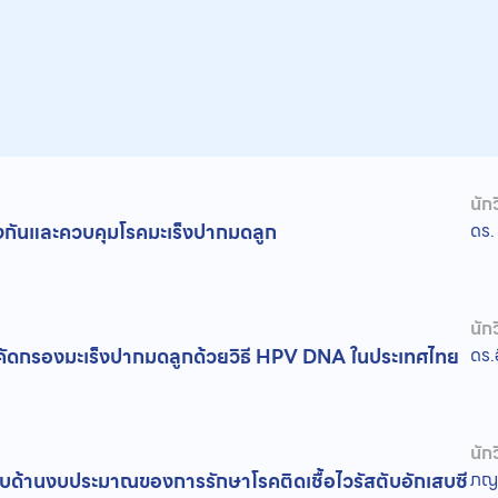
นักว
กันและควบคุมโรคมะเร็งปากมดลูก
ดร.
นักว
คัดกรองมะเร็งปากมดลูกด้วยวิธี HPV DNA ในประเทศไทย
ดร.
นักว
ด้านงบประมาณของการรักษาโรคติดเชื้อไวรัสตับอักเสบซี
ภญ.