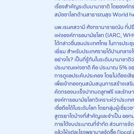
เรื่องสำคัญระดับนานาชาติ โดยองค์ก
สมัชชาโลกด้านสาธารณสุข World h
นพ.เรนคสวามี ศังกรานารายณัน ที่ปร
แห่งองค์การอนามัยโลก (IARC, W
ได้กล่าวชื่นชมประเทศไทย ในการประ
เยี่ยม สำหรับประเทศรายได้ปานกลางใน
อย่างไร? เป็นที่รู้กันในระดับนานา
ประมาณแห่งชาติ คือ ประมาณ 5% ของ
การดูแลประคับประคอง โดยไม่ต้องเสีย 
เพื่อเข้ากองทุนสนับสนุนการสร้างเสริ
คัดกรองมะเร็งปากมดลูกฟรี และรักษ
องค์การอนามัยโลกวิเคราะห์ว่าประเท
เชื่อถือได้ในระดับโลก โดยกลุ่มผู้เชี
สูตรยาใดบ้างที่สำคัญและจำเป็น ออกมา
ภายใต้งบประมาณที่จำกัด ส่วนการจั
แล้วให้แต่ละโรงพยาบาลจัดซื้อ (local