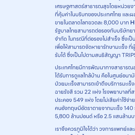
เศรษฐศาสตร์สาธารณสุขโดยหน่วยงา
ที่คุ้มค่าในบริบทของประเทศไทย และผล
ขายในตลาดโลกขวดละ 8,000 บาท
H
รัฐบาลไทยสามารถต่อรองกับบริษัทยาไ
จำกัด ในกรณีที่ต่อรองไม่สำเร็จ ซึ่ง
เพื่อให้สามารถจัดหายารักษามะเร็ง ที
รับได้ ซึ่งเป็นไปตามสนธิสัญญา TR
ประเทศไทยมีการพัฒนาทางสาธารณสุขอย่า
ได้รับการดูแลใกล้บ้าน คือในศูนย์อนา
ป่วยมะเร็งสามารถเข้าถึงบริการมะเร็
ฉายรังสี รวม 22 แห่ง โรงพยาบาลที่สา
ประคอง 549 แห่ง โดยไม่เสียค่าใช้จ่
คนอังกฤษมีอัตราตายจากมะเร็ง 140 ร
5,800 ล้านปอนด์ หรือ 2.5 แสนล้านบาท
เราจึงควรภูมิใจได้ว่า วงการแพทย์แล