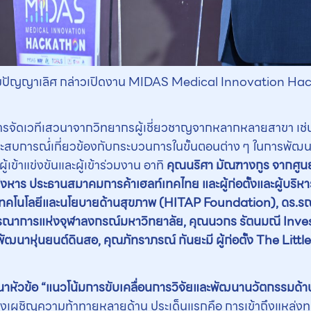
้มปัญญาเลิศ กล่าวเปิดงาน MIDAS Medical Innovation H
มีการจัดเวทีเสวนาจากวิทยากรผู้เชี่ยวชาญจากหลากหลายสาขา เ
ะสบการณ์่เกี่ยวข้องกับกระบวนการในขั้นตอนต่าง ๆ ในการพัฒน
้เข้าแข่งขันและผู้เข้าร่วมงาน อาทิ
คุณนริศา มัณฑางกูร จากศูนย
หาร ประธานสมาคมการค้าเฮลท์เทคไทย และผู้ก่อตั้งและผู้บริหา
มินเทคโนโลยีและนโยบายด้านสุขภาพ (HITAP Foundation), ดร.รณ
รณาการแห่งจุฬาลงกรณ์มหาวิทยาลัย, คุณนวกร รัตนมณี In
ฒนาหุ่นยนต์ดินสอ, คุณภัทราภรณ์ กันยะมี ผู้ก่อตั้ง The Lit
าหัวข้อ “แนวโน้มการขับเคลื่อนการวิจัยและพัฒนานวัตกรรมด้
เผชิญความท้าทายหลายด้าน ประเด็นแรกคือ การเข้าถึงแหล่งทุน ซึ