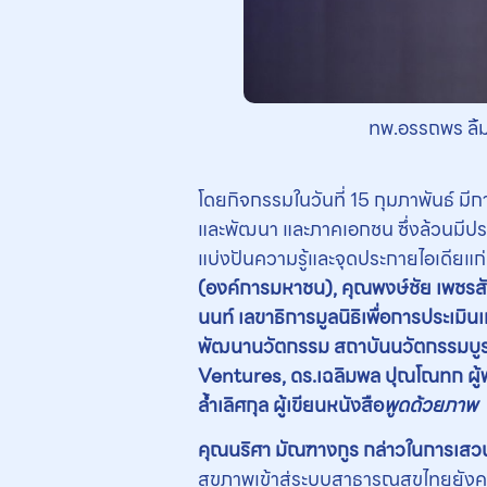
ทพ.อรรถพร ลิ
โดยกิจกรรมในวันที่ 15 กุมภาพันธ์ 
และพัฒนา และภาคเอกชน ซึ่งล้วนมีปร
แบ่งปันความรู้และจุดประกายไอเดียแก่ผู
(องค์การมหาชน), คุณพงษ์ชัย เพชรสัง
นนท์ เลขาธิการมูลนิธิเพื่อการประเ
พัฒนานวัตกรรม สถาบันนวัตกรรมบู
Ventures, ดร.เฉลิมพล ปุณโณทก ผู้พั
ล้ำเลิศกุล ผู้เขียนหนังสือ
พูดด้วยภาพ
คุณนริศา มัณฑางกูร กล่าวในการเสวน
สุขภาพเข้าสู่ระบบสาธารณสุขไทยยังคง