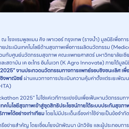
568 ณ โรงแรมพูลแมน คิง เพาเวอร์ กรุงเทพ (รางน้ำ) มูลนิธิเพื่อ
ายประเมินเทคโนโลยีด้านสุขภาพเพื่อการผลิตนวัตกรรม (Med
มกับศูนย์นวัตกรรมสุขภาพ คณะแพทยศาสตร์ มหาวิทยาลัยเช
ถาบัน เค อะโกร อินโนเวท (K Agro Innovate) ภายใต้มูลนิธิ
2025” งานประกวดนวัตกรรม
ทาง
การแพทย์รอบชิงชนะเลิศ เพื
นเชิงพาณิชย์
ผ่านแนวทางการประเมินความคุ้มค่าตั้งแต่ระยะพัฒ
 HTA)
hon 2025” ไม่ใช่แค่เวทีการแข่งขันเพื่อเฟ้นหานวัตกรรมทา
เทคโนโลยีสุขภาพเข้าสู่ชุดสิทธิประโยชน์ภายใต้ระบบประกันสุขภา
ิภาพได้อย่างเท่าเทียม
โดยไม่มีประเด็นเรื่องค่าใช้จ่ายเป็นข้อจำกั
เครือข่ายสำคัญ โดยเชื่อมโยงนักพัฒนา นักวิจัย และผู้ประกอบกา