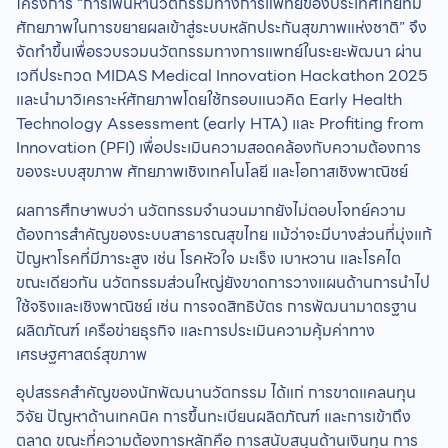
โครงการ “การเฟ้นหานวัตกรรมทางการแพทย์ของประเทศไทยที่มี
ศักยภาพในการขยายผลเข้าสู่ระบบหลักประกันสุขภาพแห่งชาติ” จึง
จัดทำขึ้นเพื่อรวบรวมนวัตกรรมทางการแพทย์ในระยะพัฒนา ผ่าน
เวทีประกวด MIDAS Medical Innovation Hackathon 2025
และนำมาวิเคราะห์ศักยภาพโดยใช้กรอบแนวคิด Early Health
Technology Assessment (early HTA) และ Profiting from
Innovation (PFI) เพื่อประเมินความสอดคล้องกับความต้องการ
ของระบบสุขภาพ ศักยภาพเชิงเทคโนโลยี และโอกาสเชิงพาณิชย์
ผลการศึกษาพบว่า นวัตกรรมจำนวนมากยังไม่ตอบโจทย์ความ
ต้องการสำคัญของระบบสาธารณสุขไทย แม้ว่าจะมีบางส่วนที่มุ่งแก้
ปัญหาโรคที่มีภาระสูง เช่น โรคหัวใจ มะเร็ง เบาหวาน และโรคไต
ขณะเดียวกัน นวัตกรรมส่วนใหญ่ยังขาดการวางแผนด้านการนำไป
ใช้จริงและเชิงพาณิชย์ เช่น การจดสิทธิบัตร การพัฒนามาตรฐาน
ผลิตภัณฑ์ เครือข่ายธุรกิจ และการประเมินความคุ้มค่าทาง
เศรษฐศาสตร์สุขภาพ
อุปสรรคสำคัญของนักพัฒนานวัตกรรม ได้แก่ การขาดแคลนทุน
วิจัย ปัญหาด้านเทคนิค การขึ้นทะเบียนผลิตภัณฑ์ และการเข้าถึง
ตลาด ขณะที่ความต้องการหลักคือ การสนับสนุนด้านเงินทุน การ