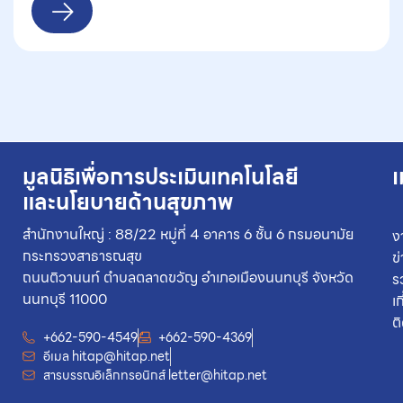
มูลนิธิเพื่อการประเมินเทคโนโลยี
เ
และนโยบายด้านสุขภาพ
สำนักงานใหญ่ : 88/22 หมู่ที่ 4 อาคาร 6 ชั้น 6 กรมอนามัย
ง
กระทรวงสาธารณสุข
ข
ถนนติวานนท์ ตำบลตลาดขวัญ อำเภอเมืองนนทบุรี จังหวัด
ร
นนทบุรี 11000
เ
ต
+662-590-4549
+662-590-4369
อีเมล
hitap@hitap.net
สารบรรณอิเล็กทรอนิกส์
letter@hitap.net