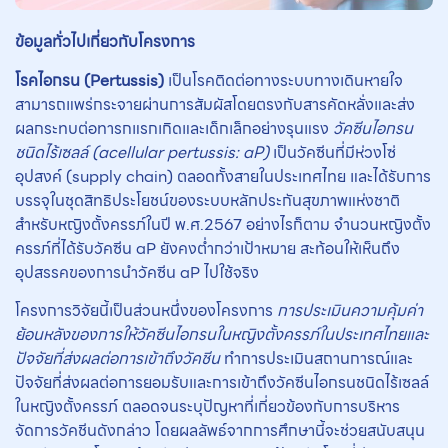
ข้อมูลทั่วไปเกี่ยวกับโครงการ
โรคไอกรน (Pertussis)
เป็นโรคติดต่อทางระบบทางเดินหายใจ
สามารถแพร่กระจายผ่านการสัมผัสโดยตรงกับสารคัดหลั่งและส่ง
ผลกระทบต่อทารกแรกเกิดและเด็กเล็กอย่างรุนแรง
วัคซีนไอกรน
ชนิดไร้เซลล์ (acellular pertussis: aP)
เป็นวัคซีนที่มีห่วงโซ่
อุปสงค์ (supply chain) ตลอดทั้งสายในประเทศไทย และได้รับการ
บรรจุในชุดสิทธิประโยชน์ของระบบหลักประกันสุขภาพแห่งชาติ
สำหรับหญิงตั้งครรภ์ในปี พ.ศ.2567 อย่างไรก็ตาม จำนวนหญิงตั้ง
ครรภ์ที่ได้รับวัคซีน aP ยังคงต่ำกว่าเป้าหมาย สะท้อนให้เห็นถึง
อุปสรรคของการนำวัคซีน aP ไปใช้จริง
โครงการวิจัยนี้เป็นส่วนหนึ่งของโครงการ
การประเมินความคุ้มค่า
ย้อนหลังของการให้วัคซีนไอกรนในหญิงตั้งครรภ์ในประเทศไทยและ
ปัจจัยที่ส่งผลต่อการเข้าถึงวัคชีน
ทำการประเมินสถานการณ์และ
ปัจจัยที่ส่งผลต่อการยอมรับและการเข้าถึงวัคซีนไอกรนชนิดไร้เซลล์
ในหญิงตั้งครรภ์ ตลอดจนระบุปัญหาที่เกี่ยวข้องกับการบริหาร
จัดการวัคชีนดังกล่าว โดยผลลัพธ์จากการศึกษานี้จะช่วยสนับสนุน