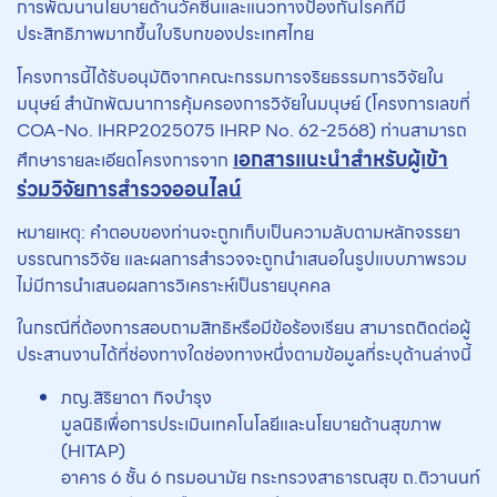
การพัฒนานโยบายด้านวัคซีนและแนวทางป้องกันโรคที่มี
ประสิทธิภาพมากขึ้นใบริบทของประเทศไทย
โครงการนี้ได้รับอนุมัติจากคณะกรรมการจริยธรรมการวิจัยใน
มนุษย์ สำนักพัฒนาการคุ้มครองการวิจัยในมนุษย์ (โครงการเลขที่
COA-No. IHRP2025075 IHRP No. 62-2568) ท่านสามารถ
เอกสารแนะนำสำหรับผู้เข้า
ศึกษารายละเอียดโครงการจาก
ร่วมวิจัยการสำรวจออนไลน์
หมายเหตุ: คำตอบของท่านจะถูกเก็บเป็นความลับตามหลักจรรยา
บรรณการวิจัย และผลการสำรวจจะถูกนำเสนอในรูปแบบภาพรวม
ไม่มีการนำเสนอผลการวิเคราะห์เป็นรายบุคคล
ในกรณีที่ต้องการสอบถามสิทธิหรือมีข้อร้องเรียน สามารถติดต่อผู้
ประสานงานได้ที่ช่องทางใดช่องทางหนึ่งตามข้อมูลที่ระบุด้านล่างนี้
ภญ.สิริยาดา กิจบำรุง
มูลนิธิเพื่อการประเมินเทคโนโลยีและนโยบายด้านสุขภาพ
(HITAP)
อาคาร 6 ชั้น 6 กรมอนามัย กระทรวงสาธารณสุข ถ.ติวานนท์