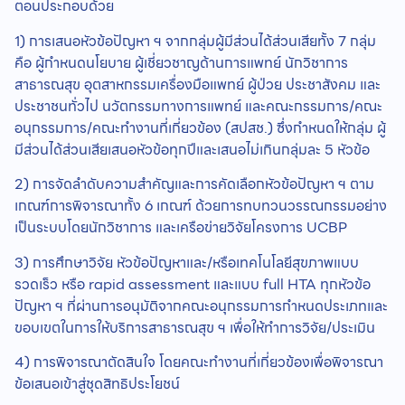
ตอนประกอบด้วย
1) การเสนอหัวข้อปัญหา ฯ จากกลุ่มผู้มีส่วนได้ส่วนเสียทั้ง 7 กลุ่ม
คือ ผู้กำหนดนโยบาย ผู้เชี่ยวชาญด้านการแพทย์ นักวิชาการ
สาธารณสุข อุตสาหกรรมเครื่องมือแพทย์ ผู้ป่วย ประชาสังคม และ
ประชาชนทั่วไป นวัตกรรมทางการแพทย์ และคณะกรรมการ/คณะ
อนุกรรมการ/คณะทำงานที่เกี่ยวข้อง (สปสช.) ซึ่งกําหนดให้กลุ่ม ผู้
มีส่วนได้ส่วนเสียเสนอหัวข้อทุกปีและเสนอไม่เกินกลุ่มละ 5 หัวข้อ
2) การจัดลำดับความสำคัญและการคัดเลือกหัวข้อปัญหา ฯ ตาม
เกณฑ์การพิจารณาทั้ง 6 เกณฑ์ ด้วยการทบทวนวรรณกรรมอย่าง
เป็นระบบโดยนักวิชาการ และเครือข่ายวิจัยโครงการ UCBP
3) การศึกษาวิจัย หัวข้อปัญหาและ/หรือเทคโนโลยีสุขภาพแบบ
รวดเร็ว หรือ rapid assessment และแบบ full HTA ทุกหัวข้อ
ปัญหา ฯ ที่ผ่านการอนุมัติจากคณะอนุกรรมการกำหนดประเภทและ
ขอบเขตในการให้บริการสาธารณสุข ฯ เพื่อให้ทำการวิจัย/ประเมิน
4) การพิจารณาตัดสินใจ โดยคณะทำงานที่เกี่ยวข้องเพื่อพิจารณา
ข้อเสนอเข้าสู่ชุดสิทธิประโยชน์