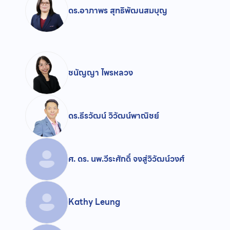
ดร.อาภาพร สุทธิพัฒนสมบุญ
ชนัญญา ไพรหลวง
ดร.ธีรวัฒน์ วิวัฒน์พาณิชย์
ศ. ดร. นพ.วีระศักดิ์ จงสู่วิวัฒน์วงศ์
Kathy Leung