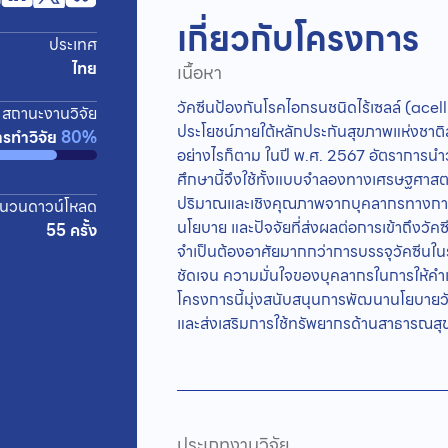
เกี่ยวกับโครงการ
ประเทศ
ไทย
เนื้อหา
วัคซีนป้องกันโรคไอกรนชนิดไร้เซลล์ (acell
สถานะงานวิจัย
ประโยชน์ภายใต้หลักประกันสุขภาพแห่งชาติส่
ารทำวิจัย
80%
อย่างไรก็ตาม ในปี พ.ศ. 2567 อัตราการนำวั
ศึกษานี้จึงใช้ทั้งแบบจำลองทางเศรษฐศาสต
ปริมาณและเชิงคุณภาพจากบุคลากรทางการแพ
นวนดาวน์โหลด
นโยบาย และปัจจัยที่ส่งผลต่อการเข้าถึงวัค
55 ครั้ง
จำเป็นต้องอาศัยมากกว่าการบรรจุวัคซีนใน
ชัดเจน ความมั่นใจของบุคลากรในการให้
โครงการนี้มุ่งสนับสนุนการพัฒนานโยบายวัค
และส่งเสริมการใช้ทรัพยากรด้านสาธารณสุ
ประเภทงานวิจัย