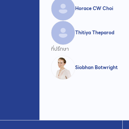
Horace CW Choi
Thitiya Theparod
ที่ปรึกษา
Siobhan Botwright