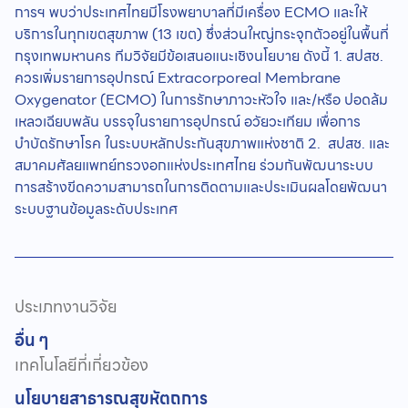
การฯ พบว่าประเทศไทยมีโรงพยาบาลที่มีเครื่อง ECMO และให้
บริการในทุกเขตสุขภาพ (13 เขต) ซึ่งส่วนใหญ่กระจุกตัวอยู่ในพื้นที่
กรุงเทพมหานคร ทีมวิจัยมีข้อเสนอแนะเชิงนโยบาย ดังนี้ 1. สปสช.
ควรเพิ่มรายการอุปกรณ์ Extracorporeal Membrane
Oxygenator (ECMO) ในการรักษาภาวะหัวใจ และ/หรือ ปอดล้ม
เหลวเฉียบพลัน บรรจุในรายการอุปกรณ์ อวัยวะเทียม เพื่อการ
บำบัดรักษาโรค ในระบบหลักประกันสุขภาพแห่งชาติ 2. สปสช. และ
สมาคมศัลยแพทย์ทรวงอกแห่งประเทศไทย ร่วมกันพัฒนาระบบ
การสร้างขีดความสามารถในการติดตามและประเมินผลโดยพัฒนา
ระบบฐานข้อมูลระดับประเทศ
ประเภทงานวิจัย
อื่น ๆ
เทคโนโลยีที่เกี่ยวข้อง
นโยบายสาธารณสุข
หัตถการ