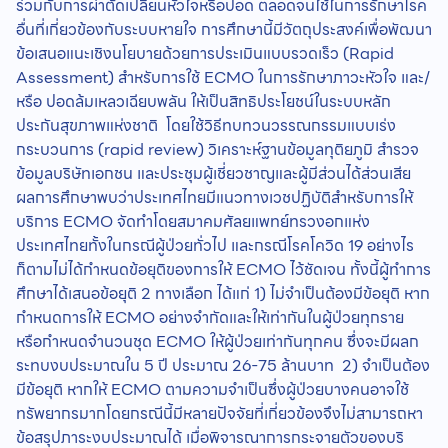
ร่วมกับการผ่าตัดเปลี่ยนหัวใจหรือปอด ตลอดจนใช้ในการรักษาโรค
อื่นที่เกี่ยวข้องกับระบบหายใจ การศึกษานี้มีวัตถุประสงค์เพื่อพัฒนา
ข้อเสนอแนะเชิงนโยบายด้วยการประเมินแบบรวดเร็ว (Rapid
Assessment) สำหรับการใช้ ECMO ในการรักษาภาวะหัวใจ และ/
หรือ ปอดล้มเหลวเฉียบพลัน ให้เป็นสิทธิประโยชน์ในระบบหลัก
ประกันสุขภาพแห่งชาติ โดยใช้วิธีทบทวนวรรณกรรมแบบเร่ง
กระบวนการ (rapid review) วิเคราะห์ฐานข้อมูลทุติยภูมิ สำรวจ
ข้อมูลบริษัทเอกชน และประชุมผู้เชี่ยวชาญและผู้มีส่วนได้ส่วนเสีย
ผลการศึกษาพบว่าประเทศไทยมีแนวทางเวชปฏิบัติสำหรับการให้
บริการ ECMO จัดทำโดยสมาคมศัลยแพทย์ทรวงอกแห่ง
ประเทศไทยทั้งในกรณีผู้ป่วยทั่วไป และกรณีโรคโควิด 19 อย่างไร
ก็ตามไม่ได้กำหนดข้อยุติของการให้ ECMO ไว้ชัดเจน ทั้งนี้ผู้ทำการ
ศึกษาได้เสนอข้อยุติ 2 ทางเลือก ได้แก่ 1) ไม่จำเป็นต้องมีข้อยุติ หาก
กำหนดการให้ ECMO อย่างจำกัดและให้เท่ากันในผู้ป่วยทุกราย
หรือกำหนดจำนวนชุด ECMO ให้ผู้ป่วยเท่ากันทุกคน ซึ่งจะมีผลก
ระทบงบประมาณใน 5 ปี ประมาณ 26-75 ล้านบาท 2) จำเป็นต้อง
มีข้อยุติ หากให้ ECMO ตามความจำเป็นซึ่งผู้ป่วยบางคนอาจใช้
ทรัพยากรมากโดยกรณีนี้มีหลายปัจจัยที่เกี่ยวข้องจึงไม่สามารถหา
ข้อสรุปภาระงบประมาณได้ เมื่อพิจารณาการกระจายตัวของบริ