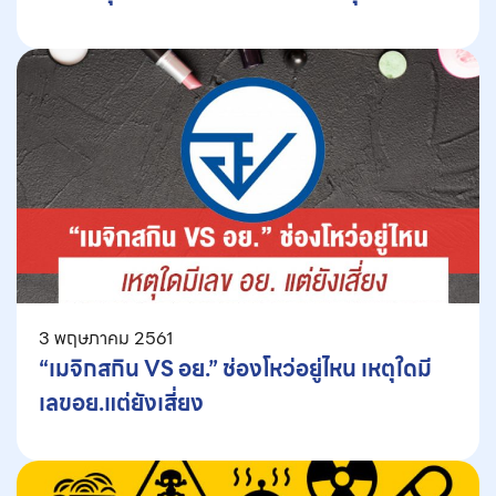
ระดับโลก!
3 พฤษภาคม 2561
“เมจิกสกิน VS อย.” ช่องโหว่อยู่ไหน เหตุใดมี
เลขอย.แต่ยังเสี่ยง