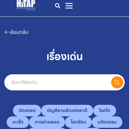
ย้อนกลับ
เรื่องเด่น
บัตรทอง
บัญชียาหลักแห่งชาติ
โรคไต
มะเร็ง
การผ่าคลอด
โลกร้อน
นวัตกรรม