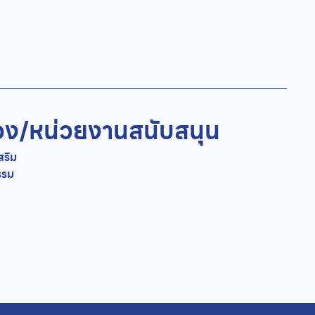
อง/
หน่วยงานสนับสนุน
ริม
รรม