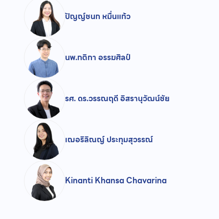
ปัญญ์ชนก หมื่นแก้ว
นพ.กติกา อรรฆศิลป์
รศ. ดร.วรรณฤดี อิสรานุวัฒน์ชัย
เฌอริลิณญ์ ประทุมสุวรรณ์
Kinanti Khansa Chavarina