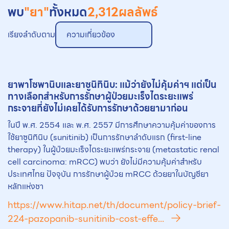
พบ
"ยา"
ทั้งหมด
2,312
ผลลัพธ์
เรียงลำดับตาม
ความเกี่ยวข้อง
ยา
พาโซพานิบและ
ยา
ซูนิทินิบ: แม้ว่ายังไม่คุ้มค่าฯ แต่เป็น
ทางเลือกสำหรับการรักษาผู้ป่วยมะเร็งไตระยะแพร่
กระจายที่ยังไม่เคยได้รับการรักษาด้วย
ยา
มาก่อน
ในปี พ.ศ. 2554 และ พ.ศ. 2557 มีการศึกษาความคุ้มค่าของการ
ใช้ยาซูนิทินิบ (sunitinib) เป็นการรักษาลำดับแรก (first-line
therapy) ในผู้ป่วยมะเร็งไตระยะแพร่กระจาย (metastatic renal
cell carcinoma: mRCC) พบว่า ยังไม่มีความคุ้มค่าสำหรับ
ประเทศไทย ปัจจุบัน การรักษาผู้ป่วย mRCC ด้วยยาในบัญชียา
หลักแห่งชา
https://www.hitap.net/th/document/policy-brief-
224-pazopanib-sunitinib-cost-effe...