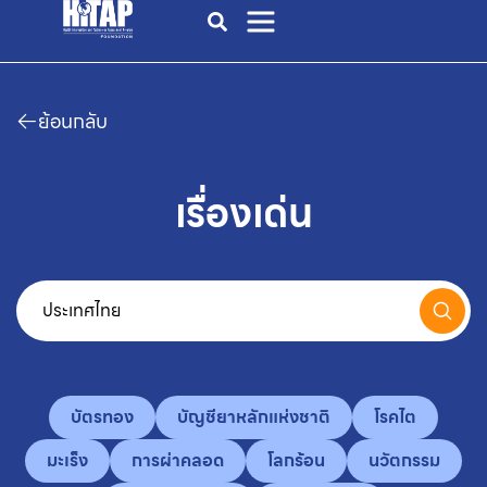
ย้อนกลับ
เรื่องเด่น
บัตรทอง
บัญชียาหลักแห่งชาติ
โรคไต
มะเร็ง
การผ่าคลอด
โลกร้อน
นวัตกรรม